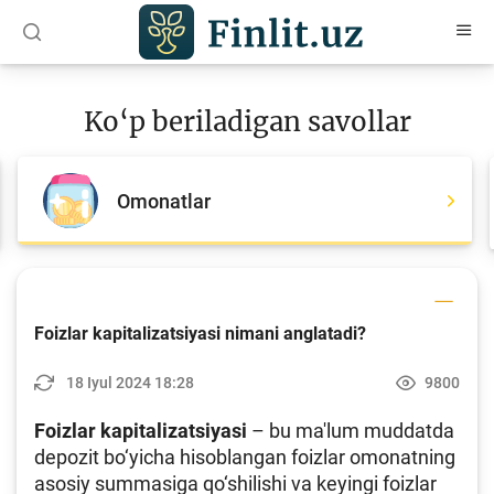
O‘zb
Ўзб
Рус
Ko‘p beriladigan savollar
Maqolalar
O‘quv qo‘llanmalar
Omonatlar
Loyihalar
Interaktiv xizmatlar
Depozit va kredit kalkulyatorlari
Foizlar kapitalizatsiyasi nimani anglatadi?
Ko‘p beriladigan savollar
18 Iyul 2024 18:28
9800
So‘rovnoma
Foizlar kapitalizatsiyasi
– bu ma'lum muddatda
So‘rovlar
depozit bo‘yicha hisoblangan foizlar omonatning
asosiy summasiga qo‘shilishi va keyingi foizlar