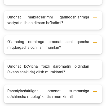
Omonat mablag'larimni qarindoshlarimga
vasiyat qilib qoldirsam bo'ladimi?
O'zimning nomimga omonat soni qancha
miqdorgacha ochilishi mumkin?
Omonat bo'yicha foizli daromadni oldindan
(avans shaklida) olish mumkinmi?
Rasmiylashtirilgan omonat summasiga
qo'shimcha mablag' kiritish mumkinmi?