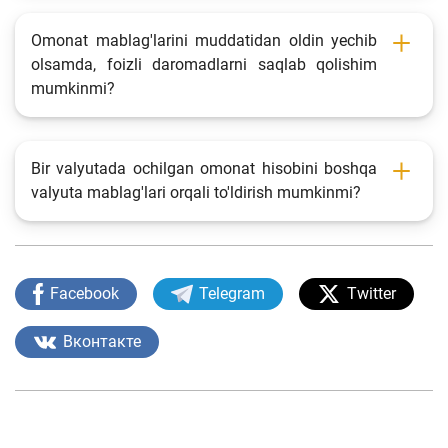
Omonat mablag'larini muddatidan oldin yechib
olsamda, foizli daromadlarni saqlab qolishim
mumkinmi?
Bir valyutada ochilgan omonat hisobini boshqa
valyuta mablag'lari orqali to'ldirish mumkinmi?
Facebook
Telegram
Twitter
Вконтакте