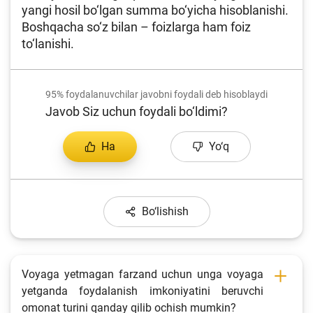
yangi hosil bo‘lgan summa bo‘yicha hisoblanishi.
Fotogalereya
Boshqacha so‘z bilan – foizlarga ham foiz
to‘lanishi.
Loyiha haqida
Kengaytirilgan qidiruv
95%
foydalanuvchilar javobni foydali deb hisoblaydi
Sayt xaritasi
Javob Siz uchun foydali bo‘ldimi?
Ha
Yo‘q
Bo‘lishish
Voyaga yetmagan farzand uchun unga voyaga
yetganda foydalanish imkoniyatini beruvchi
omonat turini qanday qilib ochish mumkin?