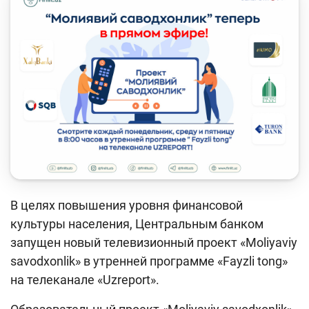
Кейс-чемпионат
Тренинги и семинары
Новости finlit.uz
Проекты в СМИ
Учебные материалы
Интерактивные услуги
Фотогалерея
В целях повышения уровня финансовой
О проекте
культуры населения, Центральным банком
Поиск по сайту
запущен новый телевизионный проект «Moliyaviy
savodxonlik» в утренней программе «Fayzli tong»
Карта сайта
на телеканале «Uzreport».