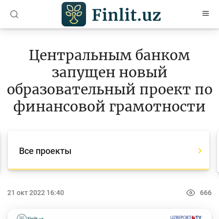
O’zb
Ўзб
Рус
Центральным банком
Статьи
запущен новый
Учебные материалы
образовательный проект по
Проекты
финансовой грамотности
Все проекты
Global Money Week
Все проекты
World Savings day
Конкурсы
21 окт 2022 16:40
666
Олимпиады и чемпионаты