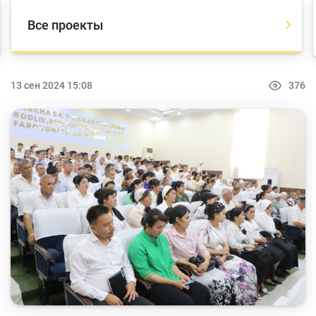
Кейс-чемпионат
Все проекты
Тренинги и семинары
Новости finlit.uz
Проекты в СМИ
13 сен 2024 15:08
376
Учебные материалы
Интерактивные услуги
Фотогалерея
О проекте
Поиск по сайту
Карта сайта