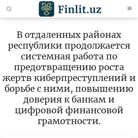
O’zb
Ўзб
Рус
В отдаленных районах
Статьи
республики продолжается
Учебные материалы
системная работа по
Проекты
предотвращению роста
жертв киберпреступлений и
Все проекты
борьбе с ними, повышению
Global Money Week
доверия к банкам и
World Savings day
цифровой финансовой
Конкурсы
грамотности.
Олимпиады и чемпионаты