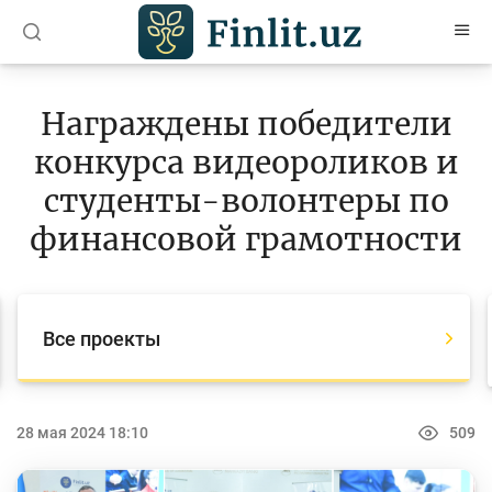
O’zb
Ўзб
Рус
Награждены победители
Статьи
конкурса видеороликов и
Учебные материалы
студенты-волонтеры по
Проекты
финансовой грамотности
Все проекты
Global Money Week
Все проекты
World Savings day
Конкурсы
28 мая 2024 18:10
509
Олимпиады и чемпионаты