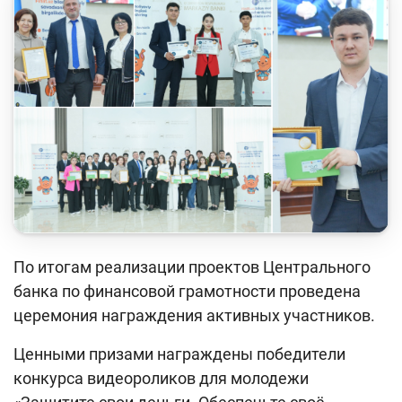
Кейс-чемпионат
Тренинги и семинары
Новости finlit.uz
Проекты в СМИ
Учебные материалы
Интерактивные услуги
Фотогалерея
По итогам реализации проектов Центрального
О проекте
банка по финансовой грамотности проведена
Поиск по сайту
церемония награждения активных участников.
Карта сайта
Ценными призами награждены победители
конкурса видеороликов для молодежи