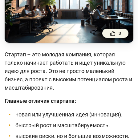
Финансовый рынок
Денежно-кредитная политика и ее элементы
Финансовая безопасность
3
Права потребителей банковских услуг
Предпринимательство
Стартап – это молодая компания, которая
Исламское финансирование
только начинает работать и ищет уникальную
идею для роста. Это не просто маленький
бизнес, а проект с высоким потенциалом роста и
Учебные материалы
масштабирования.
Проекты
Главные отличия стартапа:
Интерактивные услуги
новая или улучшенная идея (инновация).
Фотогалерея
быстрый рост и масштабируемость.
О проекте
высокие риски, но и большие возможности.