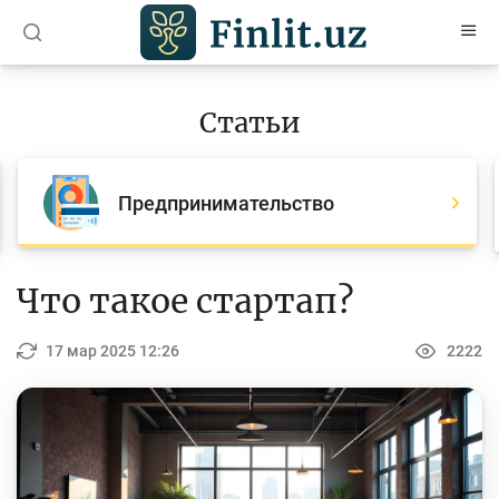
O’zb
Ўзб
Рус
Статьи
Статьи
Все статьи
Предпринимательство
Для банковских агентов
Деньги
Что такое стартап?
Депозит (вклады)
17 мар 2025 12:26
2222
Кредит
Бюджет
Платежи и переводы