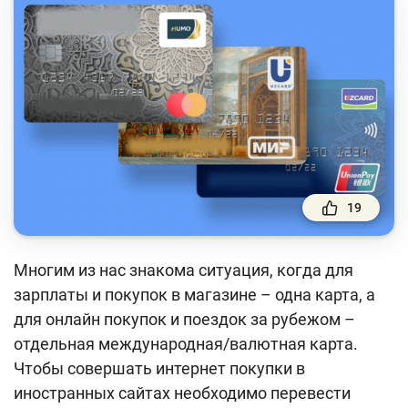
Финансовый рынок
Денежно-кредитная политика и ее элементы
Финансовая безопасность
Права потребителей банковских услуг
Предпринимательство
Исламское финансирование
19
Учебные материалы
Многим из нас знакома ситуация, когда для
Проекты
зарплаты и покупок в магазине – одна карта, а
Интерактивные услуги
для онлайн покупок и поездок за рубежом –
отдельная международная/валютная карта.
Фотогалерея
Чтобы совершать интернет покупки в
О проекте
иностранных сайтах необходимо перевести