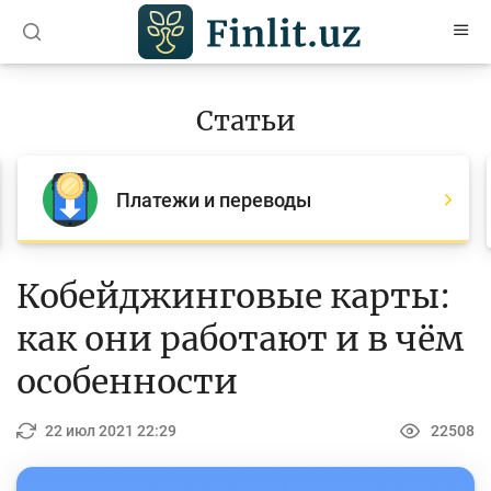
O’zb
Ўзб
Рус
Статьи
Статьи
Все статьи
Платежи и переводы
Для банковских агентов
Деньги
Кобейджинговые карты:
Депозит (вклады)
как они работают и в чём
Кредит
особенности
Бюджет
22 июл 2021 22:29
22508
Платежи и переводы