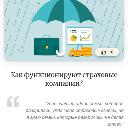
Финансовый рынок
Денежно-кредитная политика и ее элементы
Финансовая безопасность
Права потребителей банковских услуг
Предпринимательство
10
Исламское финансирование
Как функционируют страховые
Учебные материалы
компании?
Проекты
Интерактивные услуги
“Я не знаю ни одной семьи, которая
Фотогалерея
разорилась, уплачивая страховые взносы, но
я знаю семьи, которые разорились, не делая
О проекте
этого.”