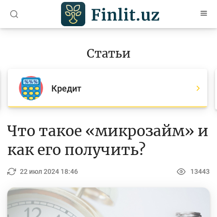
O’zb
Ўзб
Рус
Статьи
Статьи
Все статьи
Кредит
Для банковских агентов
Деньги
Что такое «микрозайм» и
Депозит (вклады)
как его получить?
Кредит
22 июл 2024 18:46
13443
Бюджет
Платежи и переводы