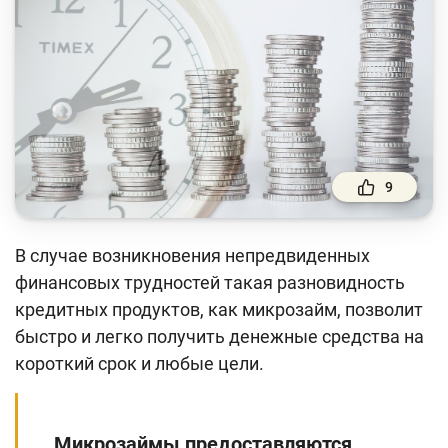
Финансовый рынок
Денежно-кредитная политика и ее элементы
Финансовая безопасность
Права потребителей банковских услуг
Предпринимательство
9
Исламское финансирование
В случае возникновения непредвиденных
Учебные материалы
финансовых трудностей такая разновидность
Проекты
кредитных продуктов, как микрозайм, позволит
быстро и легко получить денежные средства на
Интерактивные услуги
короткий срок и любые цели.
Фотогалерея
О проекте
Микрозаймы предоставляются