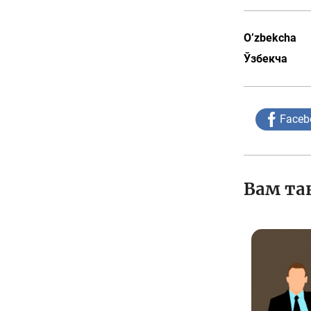
O’zbekcha
Ўзбекча
Faceb
Вам та