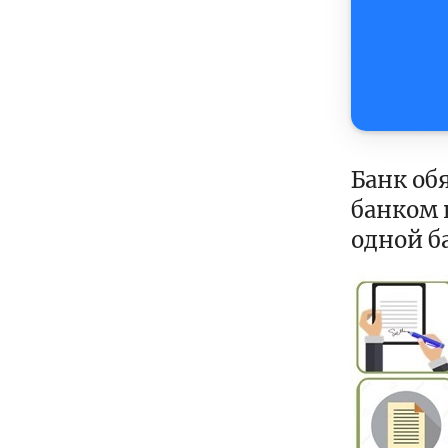
Банк об
банком 
одной б