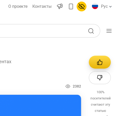
О проекте
Контакты
Рус
Учебные материалы
ентах
Проекты
Интерактивные
ы)
услуги
2382
Фотогалерея
100%
посетителей
О проекте
воды
считают эту
Поиск по сайту
статью