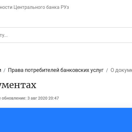
ности Центрального банка РУз
и
Права потребителей банковских услуг
О докум
ументах
еньги
Депозит (вклад
 обновление:
3 авг 2020 20:47
юджет
Платежи и пере