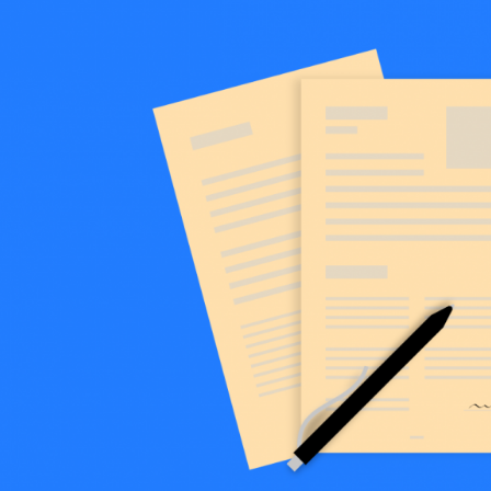
енежно-кредитная
Финансовая
олитика и ее
безопасность
лементы
Исламское
финансировани
имательство