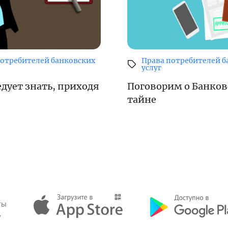
потребителей банковских
Права потребителей б
услуг
едует знать, приходя
Поговорим о Банков
тайне
ты
у