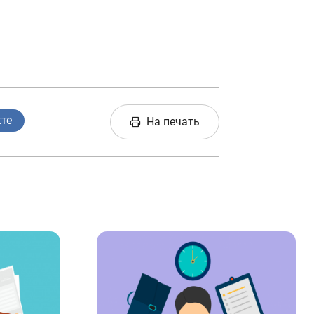
кте
На печать