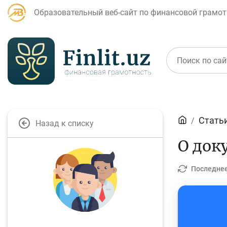
Образовательный веб-сайт по финансовой грамот
Статьи
Стать
Назад к списку
Для банковских
О док
Д
агентов
Последнее
Кредит
Б