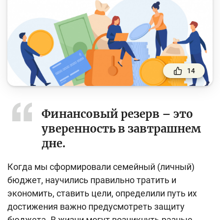
Финансовый рынок
Денежно-кредитная политика и ее элементы
Финансовая безопасность
Права потребителей банковских услуг
14
Предпринимательство
Исламское финансирование
Финансовый резерв – это
уверенность в завтрашнем
Учебные материалы
дне.
Проекты
Когда мы сформировали семейный (личный)
Интерактивные услуги
бюджет, научились правильно тратить и
Фотогалерея
экономить, ставить цели, определили путь их
О проекте
достижения важно предусмотреть защиту
бюджета. В жизни могут возникнуть разные