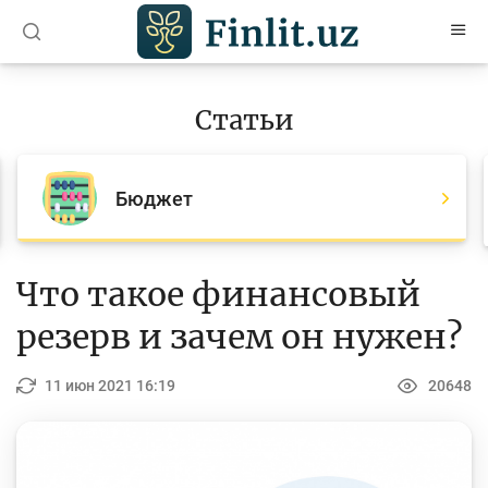
O’zb
Ўзб
Рус
Статьи
Статьи
Все статьи
Бюджет
Для банковских агентов
Деньги
Что такое финансовый
Депозит (вклады)
резерв и зачем он нужен?
Кредит
11 июн 2021 16:19
20648
Бюджет
Платежи и переводы