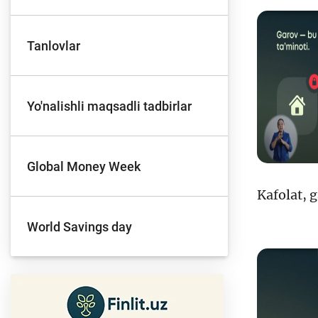
Tanlovlar
To'lov va o'tkazmalar
Mo
Yo'nalishli maqsadli tadbirlar
Ba
Moliyaviy xavfsizlik
is
hu
Global Money Week
Kafolat, g
Mehnat migrantlari
World Savings day
uchun