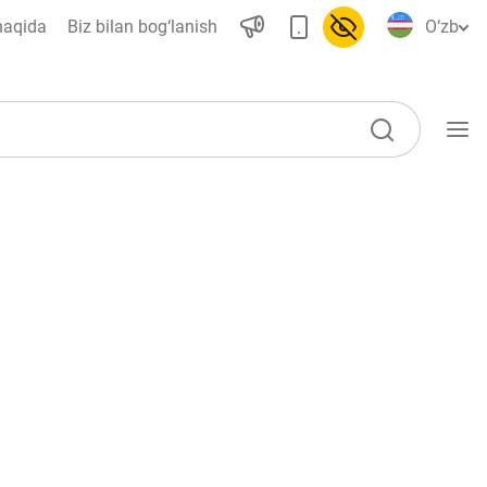
haqida
Biz bilan bog‘lanish
O‘zb
O‘quv qo‘llanmalar
Lug‘at
Moliyaviy savodxonlik bo‘yicha
kitoblar
Video
Loyihalar