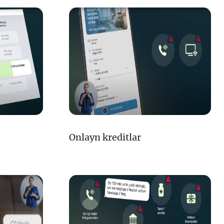
Interaktiv xizmatlar
Fotogalereya
i va
i
Loyiha haqida
Kengaytirilgan qidiruv
Sayt xaritasi
iznes
nlayn
Onlayn kreditlar