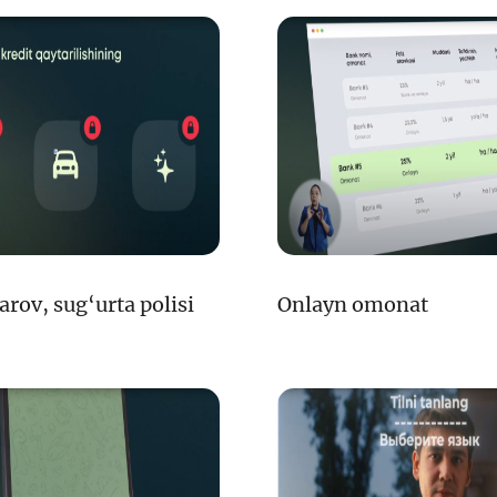
Pul-kredit siyosat
liya bozori
uning elementlar
nk xizmatlari
Kichik va oʻrta b
te'molchilari
vakillari uchun o
quqlari
oʻquv dastur
arov, sug‘urta polisi
Onlayn omonat