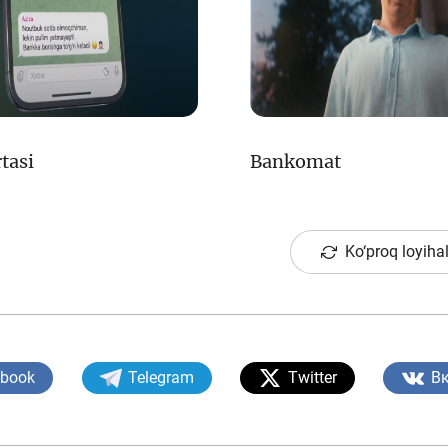
tasi
Bankomat
Ko‘proq loyiha
ebook
Telegram
Twitter
В