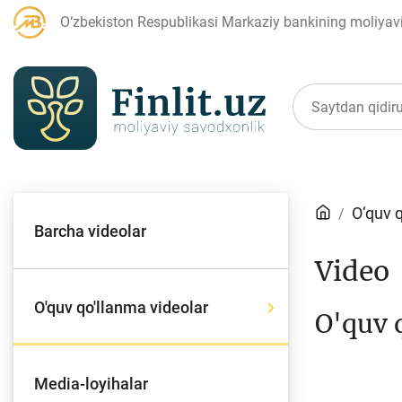
O‘zbekiston Respublikasi Markaziy bankining moliyaviy
Maqolalar
O‘quv 
Barcha videolar
Bank agentlari uchun
P
Video
O'quv qo'llanma videolar
O'quv 
Depozit (omonatlar)
Kr
Media-loyihalar