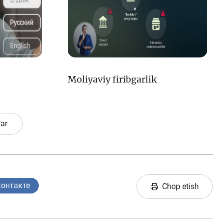
Moliyaviy firibgarlik
lar
контакте
Chop etish