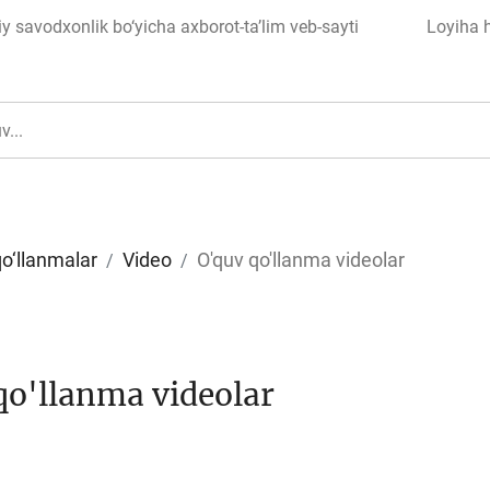
 savodxonlik bo‘yicha axborot-ta’lim veb-sayti
Loyiha 
qo‘llanmalar
Video
O'quv qo'llanma videolar
ul
Islom moliyasi
qo'llanma videolar
edit
Budjet