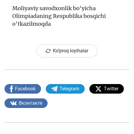
Moliyaviy savodxonlik bo‘yicha
Olimpiadaning Respublika bosqichi
o‘tkazilmoqda
Ko‘proq loyihalar
Facebook
Telegram
Twitter
Вконтакте