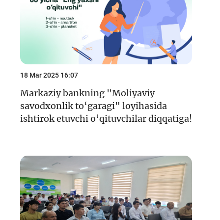
18 Mar 2025 16:07
Markaziy bankning "Moliyaviy
savodxonlik to‘garagi" loyihasida
ishtirok etuvchi o‘qituvchilar diqqatiga!