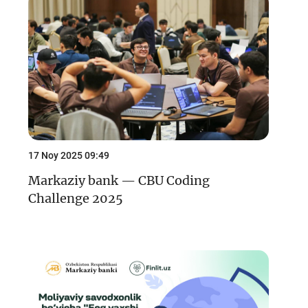
Keys-chempionat
Treninglar va seminarlar
Finlit.uz yangiliklari
OAVda loyihalar
O'quv kurslari
O‘quv materiallari
17 Noy 2025 09:49
Interaktiv xizmatlar
Markaziy bank — CBU Coding
Challenge 2025
Fotogalereya
Loyiha haqida
Kengaytirilgan qidiruv
Sayt xaritasi