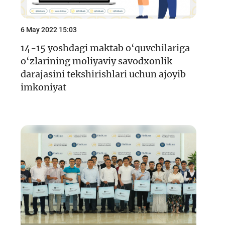
6 May 2022 15:03
14-15 yoshdagi maktab o‘quvchilariga
o‘zlarining moliyaviy savodxonlik
darajasini tekshirishlari uchun ajoyib
imkoniyat