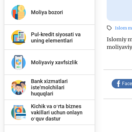
Moliya bozori
Islom m
Pul-kredit siyosati va
Islomiy 
uning elementlari
moliyaviy
Moliyaviy xavfsizlik
Bank xizmatlari
Fac
iste'molchilari
huquqlari
Kichik va oʻrta biznes
vakillari uchun onlayn
oʻquv dastur