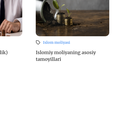
Sayt xaritasi
i va
i
Islom moliyasi
iznes
nlayn
lik)
Islomiy moliyaning asosiy
tamoyillari