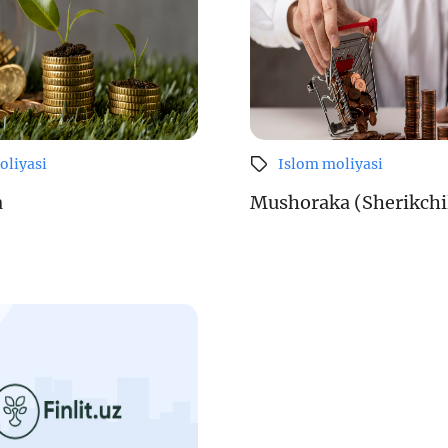
Pul-kredit siyosat
liya bozori
uning elementlar
oliyasi
Islom moliyasi
nk xizmatlari
Kichik va oʻrta b
te'molchilari
vakillari uchun o
a
Mushoraka (Sherikchi
quqlari
oʻquv dastur