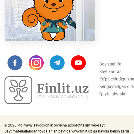
Bosh sahifa
Sayt xaritasi
Ko‘p beriladigan sa
Kengaytirilgan qid
Qayta aloqalar
© 2026 Moliyaviy savodxonlik bo‘yicha axborot-ta’lim veb-sayti
Sayt materiallaridan foydalanish paytida
www.finlit.uz
ga havola berish zarur