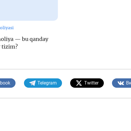
oliyasi
moliya — bu qanday
 tizim?
ebook
Telegram
Twitter
В