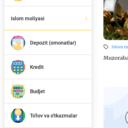
Islom moliyasi
To'lov va o'tkazmalar
Mo
Depozit (omonatlar)
Islom m
Ba
Moliyaviy xavfsizlik
is
Muzorab
hu
Kredit
Mehnat migrantlari
Budjet
uchun
To'lov va o'tkazmalar