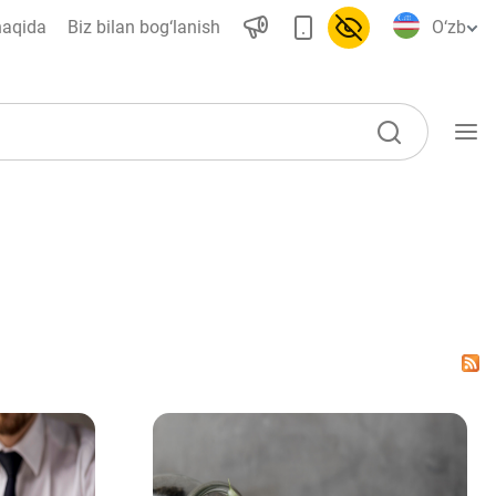
haqida
Biz bilan bog‘lanish
O‘zb
O‘quv qo‘llanmalar
Loyihalar
Interaktiv xizmatlar
Fotogalereya
Loyiha haqida
Kengaytirilgan qidiruv