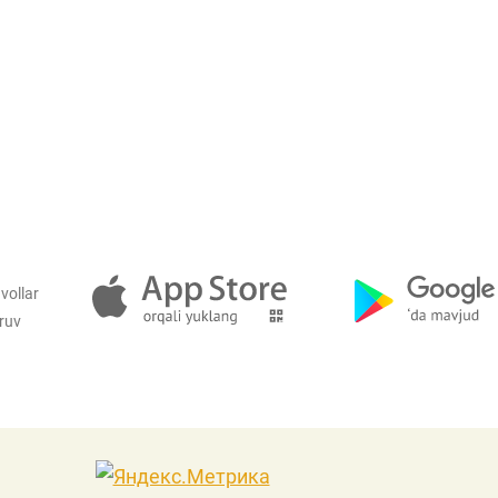
vollar
iruv