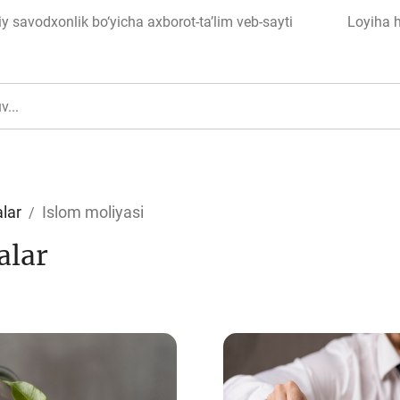
 savodxonlik bo‘yicha axborot-ta’lim veb-sayti
Loyiha 
lar
Islom moliyasi
alar
ul
Islom moliyasi
edit
Budjet