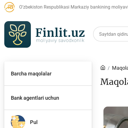
O‘zbekiston Respublikasi Markaziy bankining moliyaviy
Maqolalar
Maqola
Barcha maqolalar
Maqol
Bank agentlari uchun
P
Bank agentlari uchun
Depozit (omonatlar)
Kr
Pul