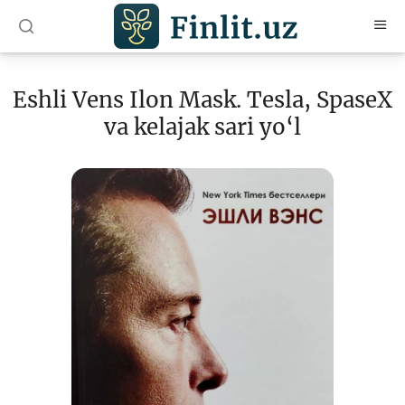
O‘zb
Ўзб
Рус
Eshli Vens Ilon Mask. Tesla, SpaseX
Maqolalar
va kelajak sari yo‘l
O‘quv qo‘llanmalar
Lug‘at
Moliyaviy savodxonlik bo‘yicha kitoblar
Video
Loyihalar
Interaktiv xizmatlar
Fotogalereya