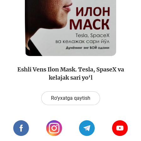
Loyiha haqida
Kengaytirilgan qidiruv
Sayt xaritasi
Eshli Vens Ilon Mask. Tesla, SpaseX va
kelajak sari yo‘l
Ro‘yxatga qaytish