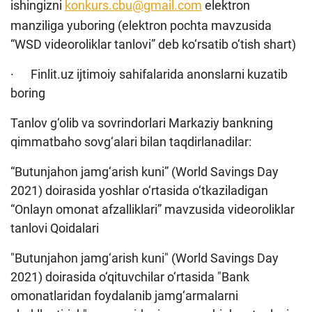
ishingizni
konkurs.cbu@gmail.com
elektron
manziliga yuboring (elektron pochta mavzusida
“WSD videoroliklar tanlovi” deb ko‘rsatib o‘tish shart)
· Finlit.uz ijtimoiy sahifalarida anonslarni kuzatib
boring
Tanlov g‘olib va sovrindorlari Markaziy bankning
qimmatbaho sovg‘alari bilan taqdirlanadilar:
“Butunjahon jamg‘arish kuni” (World Savings Day
2021) doirasida yoshlar o‘rtasida o‘tkaziladigan
“Onlayn omonat afzalliklari” mavzusida videoroliklar
tanlovi Qoidalari
"Butunjahon jamg‘arish kuni" (World Savings Day
2021) doirasida o‘qituvchilar o‘rtasida "Bank
omonatlaridan foydalanib jamg‘armalarni