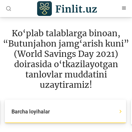
O‘zb
Ўзб
Рус
Ko‘plab talablarga binoan,
Maqolalar
“Butunjahon jamg‘arish kuni”
O‘quv qo‘llanmalar
(World Savings Day 2021)
Loyihalar
doirasida o‘tkazilayotgan
tanlovlar muddatini
Barcha loyihalar
uzaytiramiz!
Global Money Week
World Savings day
Tanlovlar
Barcha loyihalar
Olimpiadalar va chempionatlar