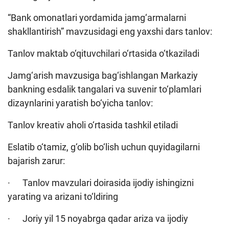
“Bank omonatlari yordamida jamg‘armalarni
shakllantirish” mavzusidagi eng yaxshi dars tanlov:
Tanlov maktab o‘qituvchilari o‘rtasida o‘tkaziladi
Jamg‘arish mavzusiga bag‘ishlangan Markaziy
bankning esdalik tangalari va suvenir to‘plamlari
dizaynlarini yaratish bo‘yicha tanlov:
Tanlov kreativ aholi o‘rtasida tashkil etiladi
Eslatib o‘tamiz, g‘olib bo‘lish uchun quyidagilarni
bajarish zarur:
· Tanlov mavzulari doirasida ijodiy ishingizni
yarating va arizani to‘ldiring
· Joriy yil 15 noyabrga qadar ariza va ijodiy