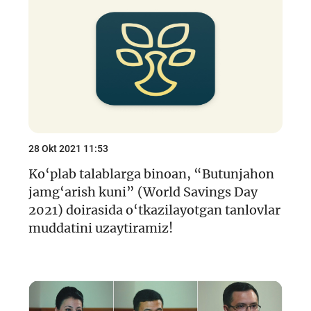
28 Okt 2021 11:53
Ko‘plab talablarga binoan, “Butunjahon
jamg‘arish kuni” (World Savings Day
2021) doirasida o‘tkazilayotgan tanlovlar
muddatini uzaytiramiz!