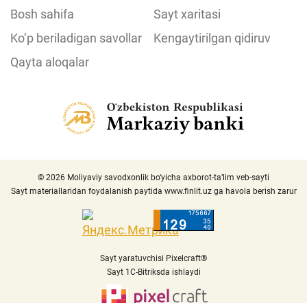
Bosh sahifa
Sayt xaritasi
Ko‘p beriladigan savollar
Kengaytirilgan qidiruv
Qayta aloqalar
© 2026 Moliyaviy savodxonlik bo‘yicha axborot-ta’lim veb-sayti
Sayt materiallaridan foydalanish paytida
www.finlit.uz
ga havola berish zarur
Sayt yaratuvchisi Pixelcraft®
Sayt 1C-Bitriksda ishlaydi