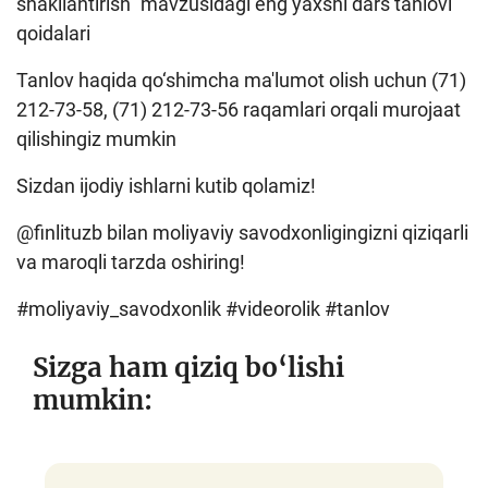
shakllantirish" mavzusidagi eng yaxshi dars tanlovi
qoidalari
Tanlov haqida qo‘shimcha ma'lumot olish uchun (71)
212-73-58, (71) 212-73-56 raqamlari orqali murojaat
qilishingiz mumkin
Sizdan ijodiy ishlarni kutib qolamiz!
@finlituzb bilan moliyaviy savodxonligingizni qiziqarli
va maroqli tarzda oshiring!
#moliyaviy_savodxonlik #videorolik #tanlov
Sizga ham qiziq bo‘lishi
mumkin: