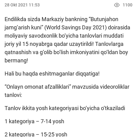
Keys-chempionat
28 Okt 2021 11:53
1100
Treninglar va seminarlar
Endilikda sizda Markaziy bankning “Butunjahon
Finlit.uz yangiliklari
jamg‘arish kuni” (World Savings Day 2021) doirasida
moliyaviy savodxonlik bo‘yicha tanlovlari muddati
OAVda loyihalar
joriy yil 15 noyabrga qadar uzaytirildi! Tanlovlarga
O'quv kurslari
qatnashish va g‘olib bo‘lish imkoniyatini qo‘ldan boy
bermang!
O‘quv materiallari
Hali bu haqda eshitmaganlar diqqatiga!
Interaktiv xizmatlar
“Onlayn omonat afzalliklari” mavzusida videoroliklar
Fotogalereya
tanlovi:
Loyiha haqida
Tanlov ikkita yosh kategoriyasi bo‘yicha o‘tkaziladi
Kengaytirilgan qidiruv
1 kategoriya – 7-14 yosh
Sayt xaritasi
2 kategoriya – 15-25 yosh