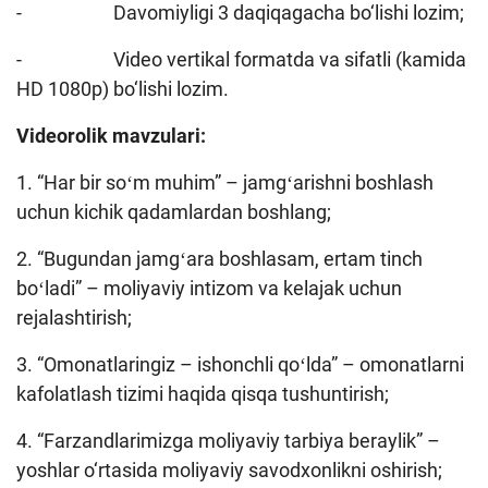
- Davomiyligi 3 daqiqagacha bo‘lishi lozim;
- Video vertikal formatda va sifatli (kamida
HD 1080p) bo‘lishi lozim.
Videorolik mavzulari:
1. “Har bir soʻm muhim” – jamgʻarishni boshlash
uchun kichik qadamlardan boshlang;
2. “Bugundan jamgʻara boshlasam, ertam tinch
boʻladi” – moliyaviy intizom va kelajak uchun
rejalashtirish;
3. “Omonatlaringiz – ishonchli qoʻlda” – omonatlarni
kafolatlash tizimi haqida qisqa tushuntirish;
4. “Farzandlarimizga moliyaviy tarbiya beraylik” –
yoshlar o‘rtasida moliyaviy savodxonlikni oshirish;