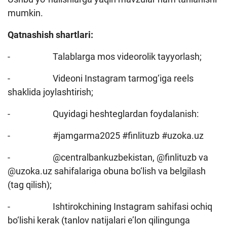
mumkin.
Qatnashish shartlari:
- Talablarga mos videorolik tayyorlash;
- Videoni Instagram tarmog‘iga reels
shaklida joylashtirish;
- Quyidagi heshteglardan foydalanish:
- #jamgarma2025 #finlituzb #uzoka.uz
- @centralbankuzbekistan, @finlituzb va
@uzoka.uz sahifalariga obuna bo‘lish va belgilash
(tag qilish);
- Ishtirokchining Instagram sahifasi ochiq
bo‘lishi kerak (tanlov natijalari e’lon qilingunga