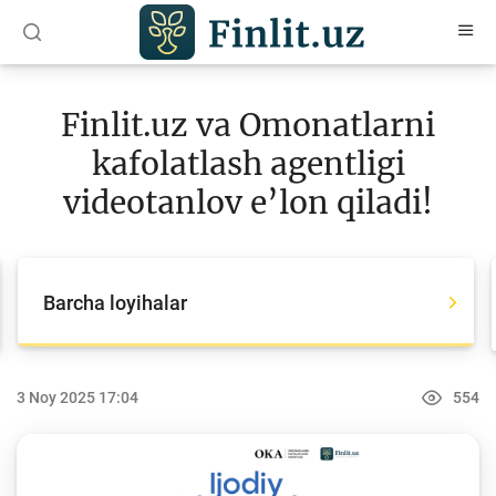
O‘zb
Ўзб
Рус
Finlit.uz va Omonatlarni
Maqolalar
kafolatlash agentligi
O‘quv qo‘llanmalar
videotanlov e’lon qiladi!
Loyihalar
Barcha loyihalar
Barcha loyihalar
Global Money Week
World Savings day
3 Noy 2025 17:04
554
Tanlovlar
Olimpiadalar va chempionatlar