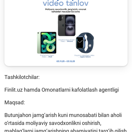
Keys-chempionat
Treninglar va seminarlar
Finlit.uz yangiliklari
OAVda loyihalar
O'quv kurslari
O‘quv materiallari
Interaktiv xizmatlar
Tashkilotchilar:
Fotogalereya
Finlit.uz hamda Omonatlarni kafolatlash agentligi
Loyiha haqida
Maqsad:
Kengaytirilgan qidiruv
Butunjahon jamg‘arish kuni munosabati bilan aholi
o‘rtasida moliyaviy savodxonlikni oshirish,
Sayt xaritasi
mablag‘larni jamg‘arishning ahamiyatini targ‘ib qilish