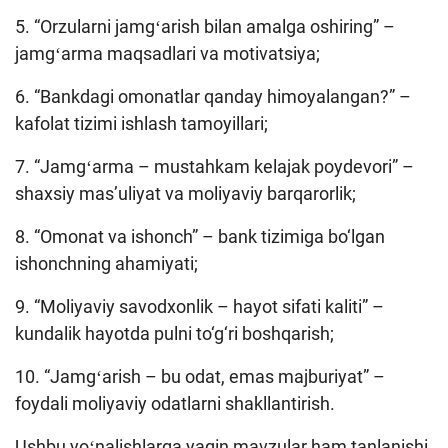
5. “Orzularni jamgʻarish bilan amalga oshiring” –
jamgʻarma maqsadlari va motivatsiya;
6. “Bankdagi omonatlar qanday himoyalangan?” –
kafolat tizimi ishlash tamoyillari;
7. “Jamgʻarma – mustahkam kelajak poydevori” –
shaxsiy masʼuliyat va moliyaviy barqarorlik;
8. “Omonat va ishonch” – bank tizimiga bo‘lgan
ishonchning ahamiyati;
9. “Moliyaviy savodxonlik – hayot sifati kaliti” –
kundalik hayotda pulni to‘g‘ri boshqarish;
10. “Jamgʻarish – bu odat, emas majburiyat” –
foydali moliyaviy odatlarni shakllantirish.
Ushbu yoʻnalishlarga yaqin mavzular ham tanlanishi