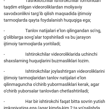
- Tashkilotchilar ishtirokchilar tomonidan
taqdim etilgan videoroliklardan moliyaviy
savodxonlikni targ‘ib qilish maqsadida ijtimoiy
tarmoqlarda qayta foydalanish huquqiga ega;
- Tanlov natijalari e’lon qilingandan so‘ng,
g‘oliblarga sovg‘alar topshiriladi va bu jarayon
ijtimoiy tarmoqlarda yoritiladi;
- Ishtirokchilar videoroliklarida uchinchi
shaxslarning huquqlarini buzmasliklari lozim.
- Ishtirokchilar joylashtirgan videoroliklarini
ijtimoiy tarmoqlaridan tanlov natijalari e’lon
qilinmaguncha o‘chirib yubormasliklari kerak, agar
o‘chirib yuborsalar tanlovdan chetlashtiriladi;
- Har bir ishtirokchi faqat bitta sovrin yutish
imkoniyatiga ega (agar kimda-kim 2 ta yo‘nalishda