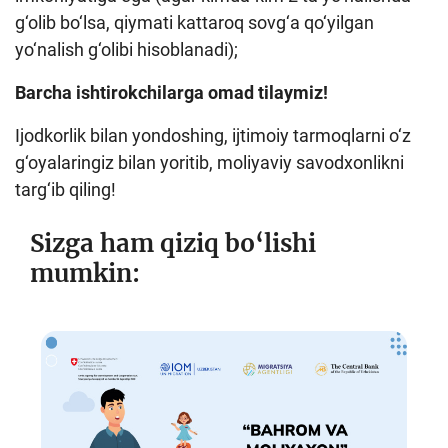
g‘olib bo‘lsa, qiymati kattaroq sovg‘a qo‘yilgan
yo‘nalish g‘olibi hisoblanadi);
Barcha ishtirokchilarga omad tilaymiz!
Ijodkorlik bilan yondoshing, ijtimoiy tarmoqlarni o‘z
g‘oyalaringiz bilan yoritib, moliyaviy savodxonlikni
targ‘ib qiling!
Sizga ham qiziq bo‘lishi
mumkin: