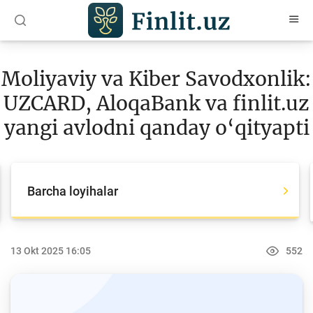
O‘zb
Ўзб
Рус
Moliyaviy va Kiber Savodxonlik:
Maqolalar
UZCARD, AloqaBank va finlit.uz
O‘quv qo‘llanmalar
yangi avlodni qanday o‘qityapti
Loyihalar
Barcha loyihalar
Barcha loyihalar
Global Money Week
World Savings day
13 Okt 2025 16:05
552
Tanlovlar
Olimpiadalar va chempionatlar