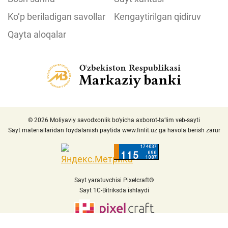
Ko‘p beriladigan savollar
Kengaytirilgan qidiruv
Qayta aloqalar
© 2026 Moliyaviy savodxonlik bo‘yicha axborot-ta’lim veb-sayti
Sayt materiallaridan foydalanish paytida
www.finlit.uz
ga havola berish zarur
Sayt yaratuvchisi Pixelcraft®
Sayt 1C-Bitriksda ishlaydi