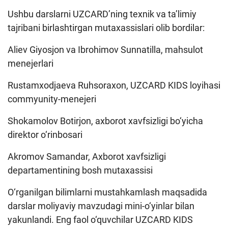
Ushbu darslarni UZCARD’ning texnik va ta’limiy
tajribani birlashtirgan mutaxassislari olib bordilar:
Aliev Giyosjon va Ibrohimov Sunnatilla, mahsulot
menejerlari
Rustamxodjaeva Ruhsoraxon, UZCARD KIDS loyihasi
commyunity-menejeri
Shokamolov Botirjon, axborot xavfsizligi bo‘yicha
direktor o‘rinbosari
Akromov Samandar, Axborot xavfsizligi
departamentining bosh mutaxassisi
O‘rganilgan bilimlarni mustahkamlash maqsadida
darslar moliyaviy mavzudagi mini-o‘yinlar bilan
yakunlandi. Eng faol o‘quvchilar UZCARD KIDS