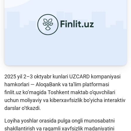
Keys-chempionat
Treninglar va seminarlar
Finlit.uz yangiliklari
OAVda loyihalar
O'quv kurslari
O‘quv materiallari
Interaktiv xizmatlar
2025 yil 2–3 oktyabr kunlari UZCARD kompaniyasi
hamkorlari — AloqaBank va ta’lim platformasi
Fotogalereya
finlit.uz ko‘magida Toshkent maktab o‘quvchilari
Loyiha haqida
uchun moliyaviy va kiberxavfsizlik bo‘yicha interaktiv
darslar o‘tkazdi.
Kengaytirilgan qidiruv
Loyiha yoshlar orasida pulga ongli munosabatni
Sayt xaritasi
shakllantirish va raqamli xavfsizlik madaniyatini