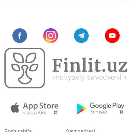
Bosh sahifa
Sayt xaritasi