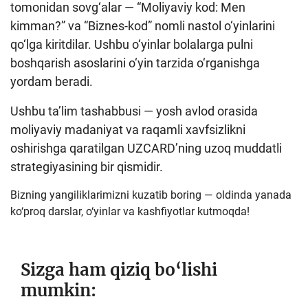
tomonidan sovg‘alar — “Moliyaviy kod: Men
kimman?” va “Biznes-kod” nomli nastol o‘yinlarini
qo‘lga kiritdilar. Ushbu o‘yinlar bolalarga pulni
boshqarish asoslarini o‘yin tarzida o‘rganishga
yordam beradi.
Ushbu ta’lim tashabbusi — yosh avlod orasida
moliyaviy madaniyat va raqamli xavfsizlikni
oshirishga qaratilgan UZCARD’ning uzoq muddatli
strategiyasining bir qismidir.
Bizning yangiliklarimizni kuzatib boring — oldinda yanada
ko‘proq darslar, o‘yinlar va kashfiyotlar kutmoqda!
Sizga ham qiziq bo‘lishi
mumkin: