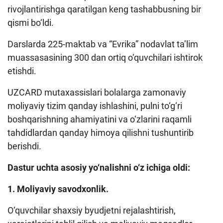
rivojlantirishga qaratilgan keng tashabbusning bir
qismi bo‘ldi.
Darslarda 225-maktab va “Evrika” nodavlat ta’lim
muassasasining 300 dan ortiq o‘quvchilari ishtirok
etishdi.
UZCARD mutaxassislari bolalarga zamonaviy
moliyaviy tizim qanday ishlashini, pulni to‘g‘ri
boshqarishning ahamiyatini va o‘zlarini raqamli
tahdidlardan qanday himoya qilishni tushuntirib
berishdi.
Dastur uchta asosiy yo‘nalishni o‘z ichiga oldi:
1. Moliyaviy savodxonlik.
O‘quvchilar shaxsiy byudjetni rejalashtirish,