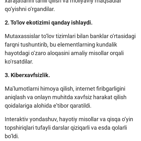
xarajatlarini tahlil qilish va moliyaviy maqsadlar
qo‘yishni o‘rgandilar.
2. To‘lov ekotizimi qanday ishlaydi.
Mutaxassislar to‘lov tizimlari bilan banklar o‘rtasidagi
farqni tushuntirib, bu elementlarning kundalik
hayotdagi o‘zaro aloqasini amaliy misollar orqali
ko‘rsatdilar.
3. Kiberxavfsizlik.
Ma’lumotlarni himoya qilish, internet firibgarligini
aniqlash va onlayn muhitda xavfsiz harakat qilish
qoidalariga alohida e’tibor qaratildi.
Interaktiv yondashuv, hayotiy misollar va qisqa o‘yin
topshiriqlari tufayli darslar qiziqarli va esda qolarli
bo‘ldi.