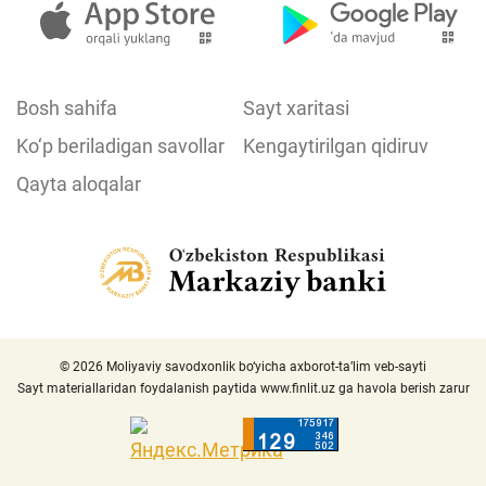
Bosh sahifa
Sayt xaritasi
Ko‘p beriladigan savollar
Kengaytirilgan qidiruv
Qayta aloqalar
© 2026 Moliyaviy savodxonlik bo‘yicha axborot-ta’lim veb-sayti
Sayt materiallaridan foydalanish paytida
www.finlit.uz
ga havola berish zarur