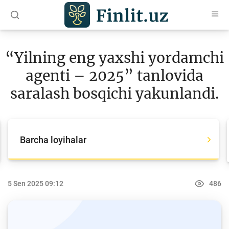
O‘zb
Ўзб
Рус
“Yilning eng yaxshi yordamchi
Maqolalar
agenti – 2025” tanlovida
O‘quv qo‘llanmalar
saralash bosqichi yakunlandi.
Loyihalar
Barcha loyihalar
Barcha loyihalar
Global Money Week
World Savings day
5 Sen 2025 09:12
486
Tanlovlar
Olimpiadalar va chempionatlar