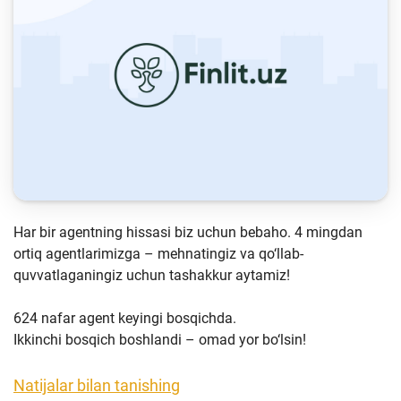
Keys-chempionat
Treninglar va seminarlar
Finlit.uz yangiliklari
OAVda loyihalar
O'quv kurslari
O‘quv materiallari
Har bir agentning hissasi biz uchun bebaho. 4 mingdan
Interaktiv xizmatlar
ortiq agentlarimizga – mehnatingiz va qo‘llab-
Fotogalereya
quvvatlaganingiz uchun tashakkur aytamiz!
Loyiha haqida
624 nafar agent keyingi bosqichda.
Kengaytirilgan qidiruv
Ikkinchi bosqich boshlandi – omad yor bo‘lsin!
Sayt xaritasi
Natijalar bilan tanishing