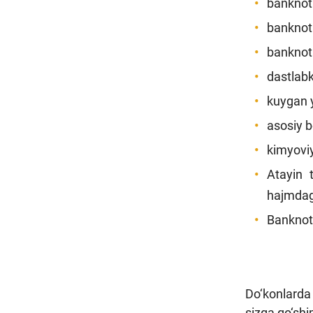
banknotn
banknotn
banknota
dastlabk
kuygan y
asosiy b
kimyoviy
Atayin 
hajmdagi
Banknotl
Do‘konlarda 
sizga qo‘shi