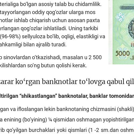
rialiga bo‘lgan asosiy talab bu chidamlilik.
tayyorlangan oddiy qog‘ozlar ularga mos
otlar ishlab chiqarish uchun asosan paxta
rlangan qog‘ozlar ishlatiladi. Uning tarkibi
(96-98%) sellyuloza bo‘lib, oqligi, elastikligi va
hkamligi bilan ajralib turadi.
p sinovlardan o‘tkazishadi, masalan u 2 500
kilishlardan so‘ng butun qolishi kerak.
arar ko‘rgan banknotlar to‘lovga qabul q
tirilgan “shikastlangan” banknotalar, banklar tomonidan 
gan va ifloslangan lekin banknotaning chizmasini (shakli)
 enining (bo‘yining) ¼ qismidan oshmagan yopishtirilgan y
rib qo‘yilgan burchaklari yoki qismlari (1 -2 sm.dan osh