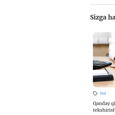
Sizga h
Pul
Qanday qi
tekshiri