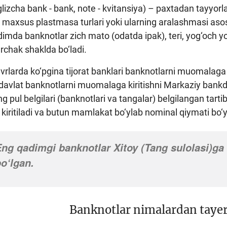
glizcha bank - bank, note - kvitansiya) – paxtadan tayyor
a, maxsus plastmasa turlari yoki ularning aralashmasi aso
Qadimda banknotlar zich mato (odatda ipak), teri, yog‘och 
burchak shaklda bo‘ladi.
vrlarda ko‘pgina tijorat banklari banknotlarni muomalaga k
davlat banknotlarni muomalaga kiritishni Markaziy bankda b
ng pul belgilari (banknotlari va tangalar) belgilangan ta
ritiladi va butun mamlakat bo‘ylab nominal qiymati bo‘yic
ng qadimgi banknotlar Xitoy (Tang sulolasi)ga te
o‘lgan.
Banknotlar nimalardan tayer