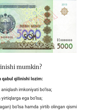
ilinishi mumkin?
qabul qilinishi lozim:
 aniqlash imkoniyati bo‘lsa;
irtiqlarga ega bo‘lsa;
magan) bo‘lsa hamda yirtib olingan qismi