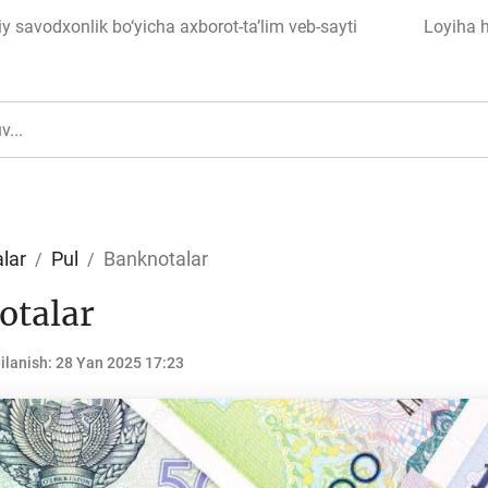
 savodxonlik bo‘yicha axborot-ta’lim veb-sayti
Loyiha 
lar
Pul
Banknotalar
otalar
ul
Islom moliyasi
ilanish:
28 Yan 2025 17:23
edit
Budjet