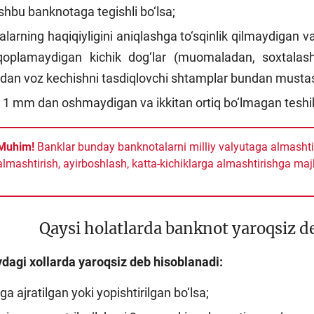
hbu banknotaga tegishli bo‘lsa;
larning haqiqiyligini aniqlashga to‘sqinlik qilmaydigan va
 qoplamaydigan kichik dog‘lar (muomaladan, soxtalas
an voz kechishni tasdiqlovchi shtamplar bundan musta
 1 mm dan oshmaydigan va ikkitan ortiq bo‘lmagan teshik
Muhim!
Banklar bunday banknotalarni milliy valyutaga almashtir
almashtirish, ayirboshlash, katta-kichiklarga almashtirishga maj
Qaysi holatlarda banknot yaroqsiz d
ydagi
xollarda
yaro
q
siz
deb
h
isoblanadi:
ga ajratilgan yoki yopishtirilgan bo‘lsa;