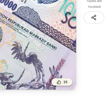
Sayt xaritasi
foydali deb
hisobladi
i va
i
iznes
nlayn
25