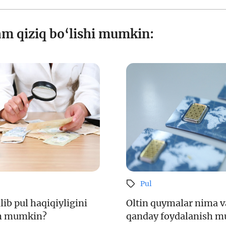
am qiziq bo‘lishi mumkin:
Pul
lib pul haqiqiyligini
Oltin quymalar nima v
sh mumkin?
qanday foydalanish 