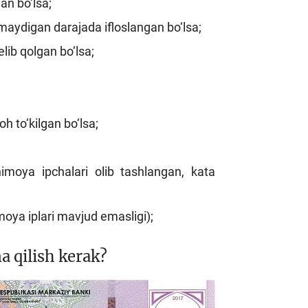
an bo‘lsa;
maydigan darajada ifloslangan bo‘lsa;
lib qolgan bo‘lsa;
h to‘kilgan bo‘lsa;
himoya ipchalari olib tashlangan, kata
moya iplari mavjud emasligi);
a qilish kerak?