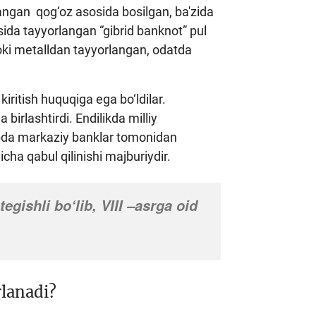
langan qog‘oz asosida bosilgan, ba'zida
sida tayyorlangan “gibrid banknot” pul
yoki metalldan tayyorlangan, odatda
iritish huquqiga ega bo‘ldilar.
irlashtirdi. Endilikda milliy
rtibda markaziy banklar tomonidan
ha qabul qilinishi majburiydir.
gishli bo‘lib, VIII –asrga oid
lanadi?