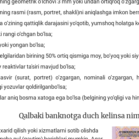
ing geometrik o‘lchovi 3 mm yoki undan ortiqroq o‘zgarg
ing rasmi (rasm, portret, shakli)ni aniqlashga imkon ber
 o‘zining qattiqlik darajasini yo‘qotib, yumshoq holatga ke
i rangi o‘chgan bo‘lsa;
oki yongan bo‘lsa;
elgilaridan birining 50% ortiq qismiga moy, bo‘yoq yoki siyo
 reaktivlar ta'siri mavjud bo‘lsa;
tasvir (surat, portret) o‘zgargan, nominali o‘zgargan, 
 yozuvlar qoldirilganbo‘lsa;
ar aniq bosma xatoga ega bo‘lsa (belgining yo‘qligi va hi
Qalbaki banknotga duch kelinsa nim
xarid qilish yoki xizmatlarni sotib olishda
mcha pul (qaytim) berishlari mumkin. Agar