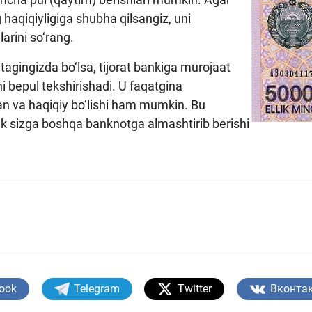
haqiqiyligiga shubha qilsangiz, uni
larini so‘rang.
tagingizda bo‘lsa, tijorat bankiga murojaat
uni bepul tekshirishadi. U faqatgina
an va haqiqiy bo‘lishi ham mumkin. Bu
nk sizga boshqa banknotga almashtirib berishi
ook
Telegram
Twitter
Вконта