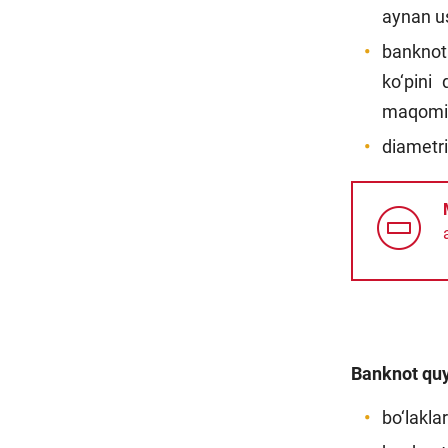
aynan us
banknota
ko‘pini
maqomid
diametri
Banknot qu
bo‘laklar