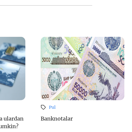
Pul
a ulardan
Banknotalar
mumkin?