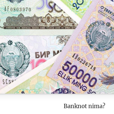
Pul-kredit siyosat
liya bozori
uning elementlar
nk xizmatlari
Kichik va oʻrta b
te'molchilari
vakillari uchun o
quqlari
oʻquv dastur
Banknot nima?