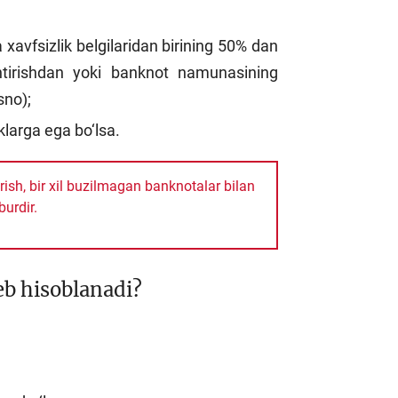
 xavfsizlik belgilaridan birining 50% dan
htirishdan yoki banknot namunasining
sno);
larga ega bo‘lsa.
ish, bir xil buzilmagan banknotalar bilan
burdir.
eb hisoblanadi?