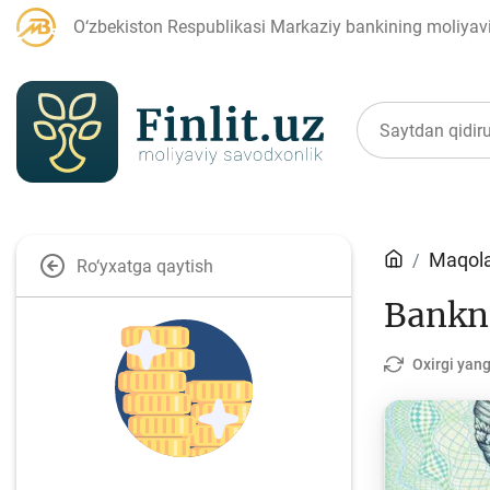
O‘zbekiston Respublikasi Markaziy bankining moliyaviy
Maqolalar
Maqola
Ro‘yxatga qaytish
Bankn
Bank agentlari uchun
P
Oxirgi yang
Depozit (omonatlar)
Kr