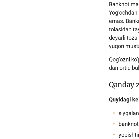
Banknot mate
Yog‘ochdan 
emas. Bankn
tolasidan tay
deyarli toza 
yuqori musta
Qog‘ozni ko‘
dan ortiq bu
Qanday z
Quyidagi kel
siyqalan
banknota
yopishti