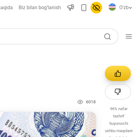
haqida
Biz bilan bog‘lanish
O‘zb
O‘quv qo‘llanmalar
Loyihalar
Interaktiv xizmatlar
Fotogalereya
6018
96%
nafar
Loyiha haqida
tashrif
Kengaytirilgan qidiruv
buyuruvchi
ushbu maqolani