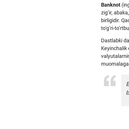
Banknot
(in
zig‘ir, abak
birligidir. 
to‘g‘ri-to‘rt
Dastlabki da
Keyinchalik 
valyutalarni
muomalaga ki
E
b