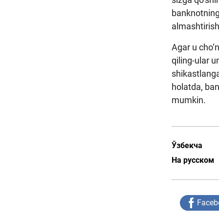
banknotning 
almashtirish
Agar u cho‘n
qiling-ular 
shikastlang
holatda, ba
mumkin.
Ўзбекча
На русском
Faceb