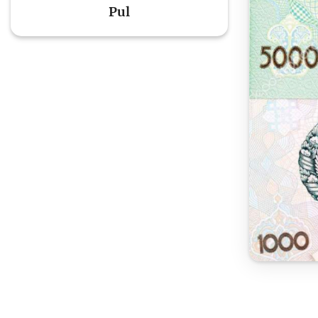
Pul
To'lov va o'tkazmalar
Mo
Ba
Moliyaviy xavfsizlik
is
hu
Mehnat migrantlari
uchun