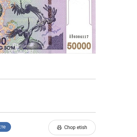
кте
Chop etish