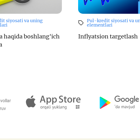
it siyosati va uning
Pul-kredit siyosati va u
lari
elementlari
ya haqida boshlang'ich
Inflyatsion targetlash
a
vollar
iruv