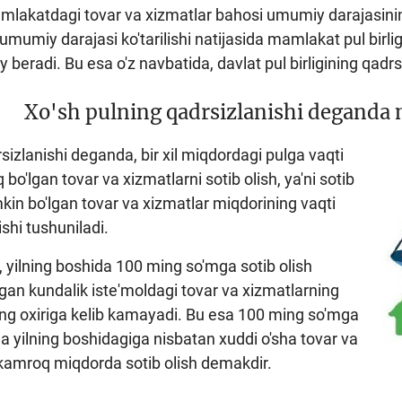
mlakatdagi tovar va xizmatlar bahosi umumiy darajasining 
umumiy darajasi ko'tarilishi natijasida mamlakat pul birligi 
y beradi. Bu esa o'z navbatida, davlat pul birligining qadrs
Xo'sh pulning qadrsizlanishi deganda 
sizlanishi deganda, bir xil miqdordagi pulga vaqti
bo'lgan tovar va xizmatlarni sotib olish, ya'ni sotib
kin bo'lgan tovar va xizmatlar miqdorining vaqti
shi tushuniladi.
 yilning boshida 100 ming so'mga sotib olish
an kundalik iste'moldagi tovar va xizmatlarning
ing oxiriga kelib kamayadi. Bu esa 100 ming so'mga
ida yilning boshidagiga nisbatan xuddi o'sha tovar va
 kamroq miqdorda sotib olish demakdir.