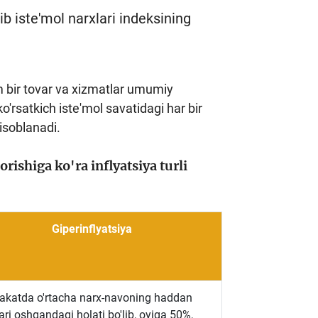
lib iste'mol narxlari indeksining
um bir tovar va xizmatlar umumiy
o'rsatkich iste'mol savatidagi har bir
isoblanadi.
rishiga ko'ra inflyatsiya turli
Giperinflyatsiya
katda o'rtacha narx-navoning haddan
ri oshgandagi holati bo'lib, oyiga 50%,