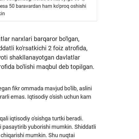
a esa 50 baravardan ham ko'proq oshishi
in
ar narxlari barqaror bo'lgan,
atli ko'rsatkichi 2 foiz atrofida,
yoti shakllanayotgan davlatlar
ofida bo'lishi maqbul deb topilgan.
egan fikr ommada mavjud bo'lib, aslini
rarli emas. Iqtisodiy o'sish uchun kam
li iqtisodiy o'sishga turtki beradi.
ni pasaytirib yuborishi mumkin. Shiddatli
an chiqarishi mumkin. Shu nuqtai