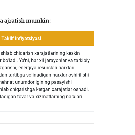
aga ajratish mumkin:
Taklif inflyatsiyasi
 ishlab chiqarish xarajatlarining keskin
 bo'ladi. Ya'ni, har xil jarayonlar va tarkibiy
'zgarishi, energiya resurslari narxlari
an tartibga solinadigan narxlar oshirilishi
 mehnat unumdorligining pasayishi
hlab chiqarishga ketgan xarajatlar oshadi.
iladigan tovar va xizmatlarning narxlari