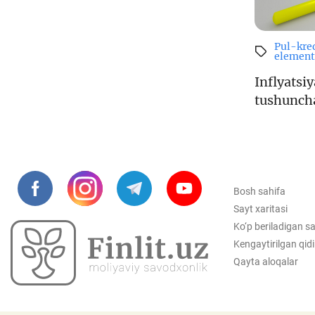
Pul-kred
element
Inflyatsi
tushunch
Bosh sahifa
Sayt xaritasi
Ko‘p beriladigan sa
Kengaytirilgan qid
Qayta aloqalar