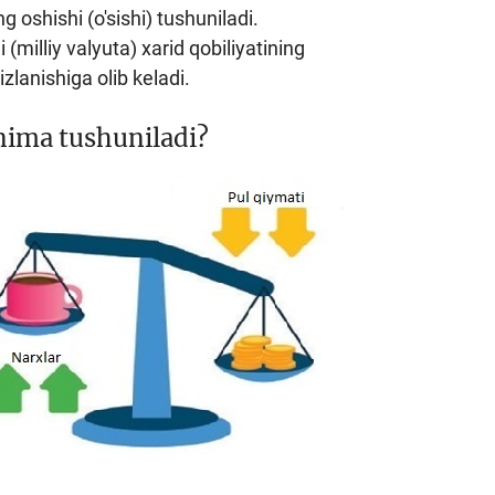
oshishi (o'sishi) tushuniladi.
(milliy valyuta) xarid qobiliyatining
izlanishiga olib keladi.
nima tushuniladi?