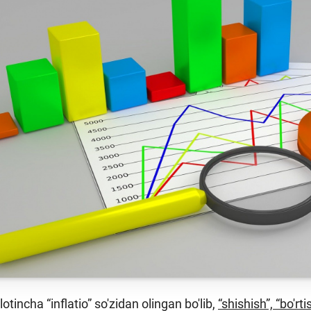
Pul-kredit siyosat
liya bozori
uning elementlar
nk xizmatlari
Kichik va oʻrta b
te'molchilari
vakillari uchun o
quqlari
oʻquv dastur
 lotincha “inflatio” so'zidan olingan bo'lib,
“shishish”, “bo'rtis