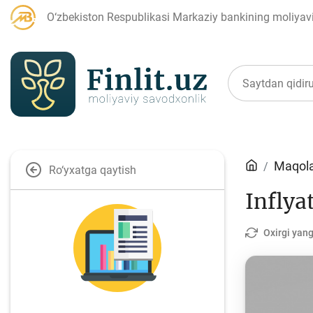
O‘zbekiston Respublikasi Markaziy bankining moliyaviy
Maqolalar
Maqola
Ro‘yxatga qaytish
Inflya
Bank agentlari uchun
P
Oxirgi yang
Depozit (omonatlar)
Kr