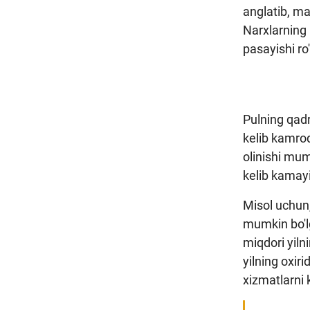
anglatib, ma
Narxlarning 
pasayishi ro'
Pulning qadr
kelib kamroq 
olinishi mum
kelib kamayi
Misol uchun,
mumkin bo'lg
miqdori yiln
yilning oxir
xizmatlarni