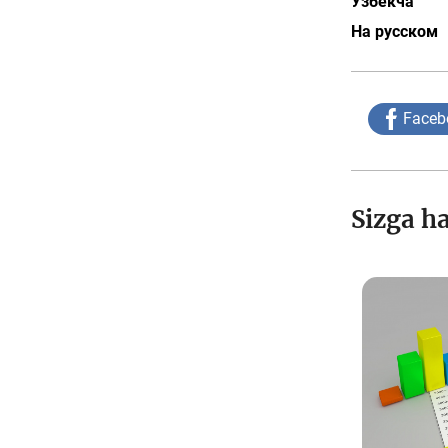
Ўзбекча
На русском
Faceb
Sizga h