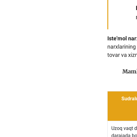
Iste'mol nar
narxlarining
tovar va xiz
Mamla
Sudralu
Uzoq vaqt d
darajada bo