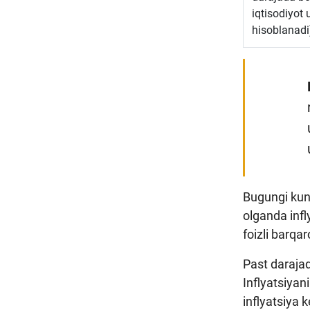
iqtisodiyot
hisoblanadi
Bugungi kund
olganda infl
foizli barqar
Past darajada
Inflyatsiyan
inflyatsiya 