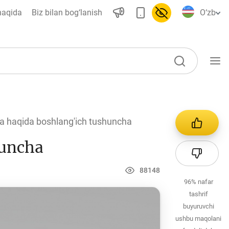
haqida
Biz bilan bog‘lanish
O‘zb
O‘quv qo‘llanmalar
ya haqida boshlang'ich tushuncha
Loyihalar
huncha
Interaktiv xizmatlar
Fotogalereya
88148
96%
nafar
Loyiha haqida
tashrif
Kengaytirilgan qidiruv
buyuruvchi
ushbu maqolani