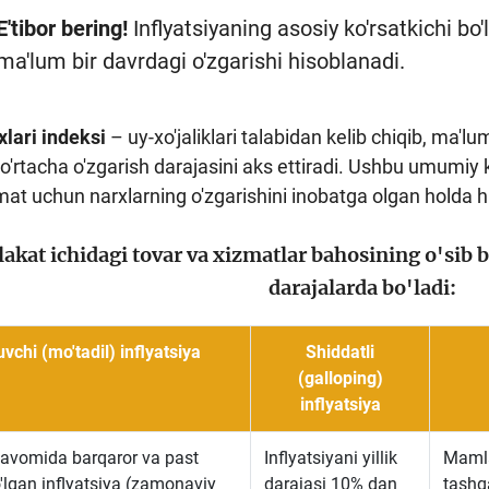
E'tibor bering!
Inflyatsiyaning asosiy ko'rsatkichi bo'
ma'lum bir davrdagi o'zgarishi hisoblanadi.
xlari indeksi
– uy-xo'jaliklari talabidan kelib chiqib, ma'l
 o'rtacha o'zgarish darajasini aks ettiradi. Ushbu umumiy k
mat uchun narxlarning o'zgarishini inobatga olgan holda h
kat ichidagi tovar va xizmatlar bahosining o'sib bo
darajalarda bo'ladi:
vchi (mo'tadil) inflyatsiya
Shiddatli
(galloping)
inflyatsiya
avomida barqaror va past
Inflyatsiyani yillik
Mamla
'lgan inflyatsiya (zamonaviy
darajasi 10% dan
tashqa