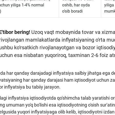
 uchun yiliga 1-4% normal
oshib, har oyda
yilig
)
o'sib boradi
mumk
E'tibor bering!
Uzoq vaqt mobaynida tovar va xizmatl
rivojlangan mamlakatlarda inflyatsiyaning o'rta mudd
ushbu ko'rsatkich rivojlanayotgan va bozor iqtisodi
uchun esa nisbatan yuqoriroq, taxminan 2-6 foiz atr
a har qanday darajadagi inflyatsiya salbiy jihatga ega d
yatsiyaning har qanday darajasi ham iqtisodiyot uchun za
or inflyatsiya bu tabiiy jarayon.
gi inflyatsiya iqtisodiyotda qo'shimcha talab yaratishi orqa
ing umuman yo'q bo'lishi esa iqtisodiyotning o'sish sur'ati
kelgusida yuqori inflyatsiyaga olib kelib, iqtisodiyotni izd