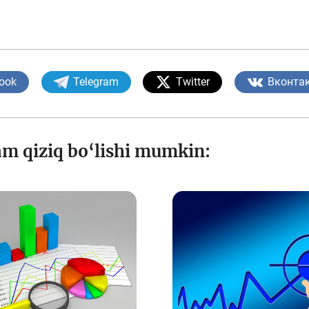
ook
Telegram
Twitter
Вконта
am qiziq bo‘lishi mumkin: