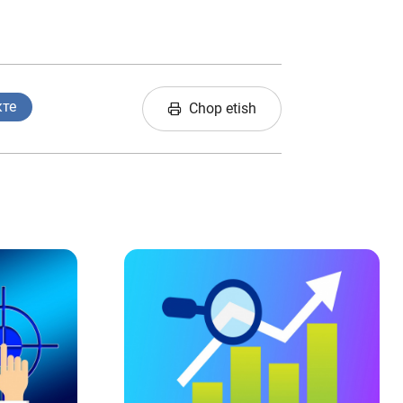
кте
Chop etish