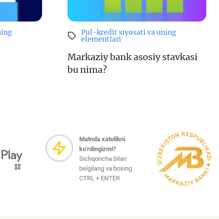
ning
Pul-kredit siyosati va uning
elementlari
Markaziy bank asosiy stavkasi
bu nima?
Matnda xatolikni
ko‘rdingizmi?
Sichqoncha bilan
belgilang va bosing
CTRL + ENTER