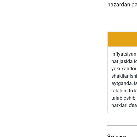
nazardan pas
Inflyatsiyan
natijasida i
yoki xaridor
shakllanishi
aytganda, i
talabini to'
talab oshib 
narxlari o'sa