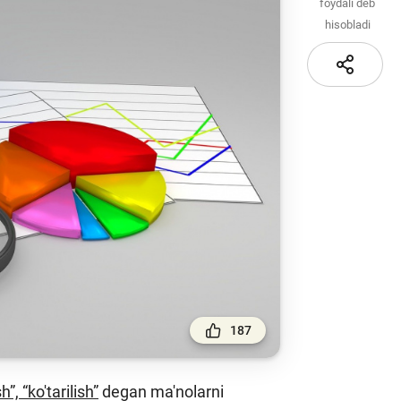
Sayt xaritasi
foydali deb
hisobladi
i va
i
iznes
nlayn
187
h”, “ko'tarilish”
degan ma'nolarni