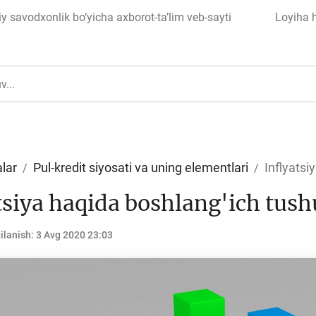
 savodxonlik bo‘yicha axborot-ta’lim veb-sayti
Loyiha 
lar
Pul-kredit siyosati va uning elementlari
Inflyatsi
tsiya haqida boshlang'ich tus
ul
Islom moliyasi
ilanish:
3 Avg 2020 23:03
edit
Budjet