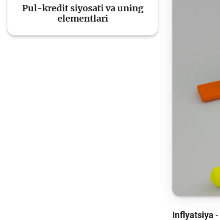
Pul-kredit siyosati va uning
elementlari
To'lov va o'tkazmalar
Mo
Ba
Moliyaviy xavfsizlik
is
hu
Mehnat migrantlari
uchun
Inflyatsiya
-