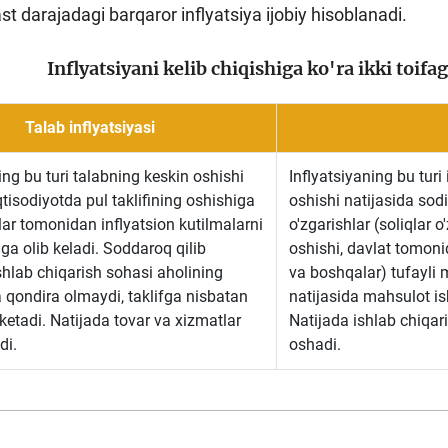
t darajadagi barqaror inflyatsiya ijobiy hisoblanadi.
Inflyatsiyani kelib chiqishiga ko'ra ikki toif
Talab inflyatsiyasi
ing bu turi talabning keskin oshishi
Inflyatsiyaning bu turi
qtisodiyotda pul taklifining oshishiga
oshishi natijasida sodir
lar tomonidan inflyatsion kutilmalarni
o'zgarishlar (soliqlar o
ga olib keladi. Soddaroq qilib
oshishi, davlat tomonid
shlab chiqarish sohasi aholining
va boshqalar) tufayli
la qondira olmaydi, taklifga nisbatan
natijasida mahsulot is
ketadi. Natijada tovar va xizmatlar
Natijada ishlab chiqar
di.
oshadi.