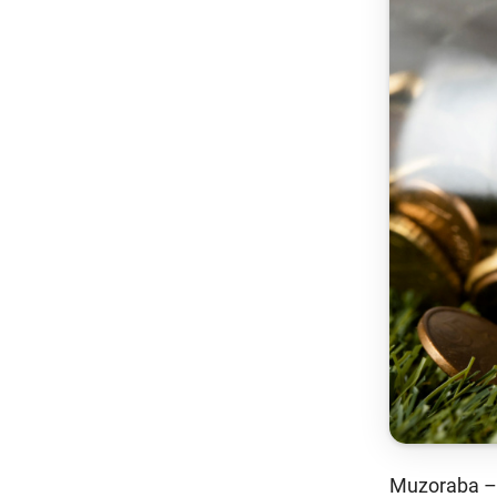
To'lov va o'tkazmalar
Mo
Ba
Moliyaviy xavfsizlik
is
hu
Mehnat migrantlari
uchun
Muzoraba – b