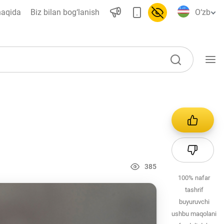
haqida
Biz bilan bog‘lanish
O‘zb
O‘quv qo‘llanmalar
Loyihalar
Interaktiv xizmatlar
Fotogalereya
385
100%
nafar
Loyiha haqida
tashrif
Kengaytirilgan qidiruv
buyuruvchi
ushbu maqolani