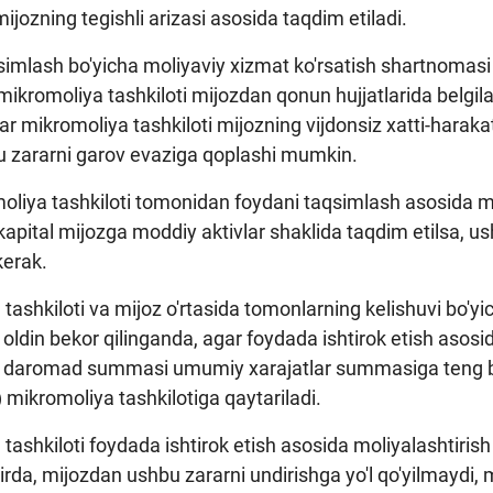
jozning tegishli arizasi asosida taqdim etiladi.
imlash bo'yicha moliyaviy xizmat ko'rsatish shartnomasi sh
kromoliya tashkiloti mijozdan qonun hujjatlarida belgilan
 mikromoliya tashkiloti mijozning vijdonsiz xatti-harakatla
bu zararni garov evaziga qoplashi mumkin.
liya tashkiloti tomonidan foydani taqsimlash asosida mol
pital mijozga moddiy aktivlar shaklida taqdim etilsa, us
 kerak.
tashkiloti va mijoz o'rtasida tomonlarning kelishuvi bo'
ldin bekor qilinganda, agar foydada ishtirok etish asosid
i daromad summasi umumiy xarajatlar summasiga teng bo'l
) mikromoliya tashkilotiga qaytariladi.
tashkiloti foydada ishtirok etish asosida moliyalashtirish 
irda, mijozdan ushbu zararni undirishga yo'l qo'yilmaydi, m