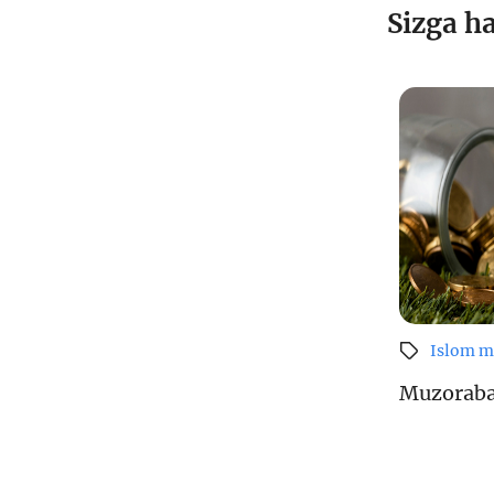
Sizga h
Islom m
Muzorab