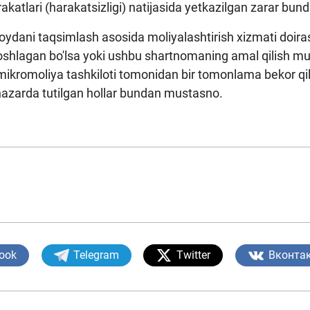
rakatlari (harakatsizligi) natijasida yetkazilgan zarar bu
oydani taqsimlash asosida moliyalashtirish xizmati doira
boshlagan bo'lsa yoki ushbu shartnomaning amal qilish mu
ikromoliya tashkiloti tomonidan bir tomonlama bekor q
nazarda tutilgan hollar bundan mustasno.
ook
Telegram
Twitter
Вконта