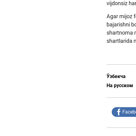
vijdonsiz ha
Agar mijoz f
bajarishni 
shartnoma m
shartlarida 
Ўзбекча
На русском
Faceb