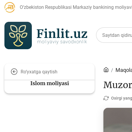
O‘zbekiston Respublikasi Markaziy bankining moliyaviy
Maqolalar
Maqola
Ro‘yxatga qaytish
Muzor
Islom moliyasi
Bank agentlari uchun
P
Oxirgi yang
Depozit (omonatlar)
Kr