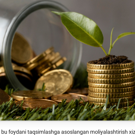
Pul-kredit siyosat
liya bozori
uning elementlar
nk xizmatlari
Kichik va oʻrta b
te'molchilari
vakillari uchun o
quqlari
oʻquv dastur
u foydani taqsimlashga asoslangan moliyalashtirish xizm