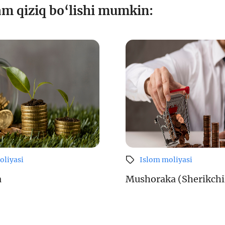
am qiziq bo‘lishi mumkin:
oliyasi
Islom moliyasi
a
Mushoraka (Sherikchi