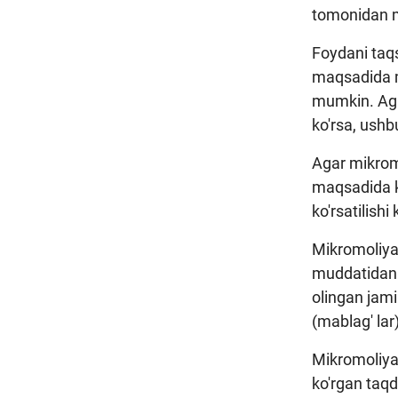
tomonidan mi
Foydani taqs
maqsadida mi
mumkin. Agar
ko'rsa, ush
Agar mikromo
maqsadida ka
ko'rsatilishi
Mikromoliya 
muddatidan o
olingan jam
(mablag' lar
Mikromoliya 
ko'rgan taqd