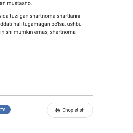
ndan mustasno.
sida tuzilgan shartnoma shartlarini
ddati hali tugamagan bo'lsa, ushbu
ilinishi mumkin emas, shartnoma
кте
Chop etish