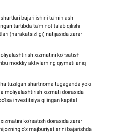
artlari bajarilishini ta'minlash
gan tartibda ta'minot talab qilishi
ri (harakatsizligi) natijasida zarar
iyalashtirish xizmatini ko'rsatish
hbu moddiy aktivlarning qiymati aniq
yicha tuzilgan shartnoma tugaganda yoki
a moliyalashtirish xizmati doirasida
sa investitsiya qilingan kapital
xizmatini ko'rsatish doirasida zarar
ijozning o'z majburiyatlarini bajarishda