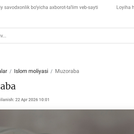
 savodxonlik bo‘yicha axborot-ta’lim veb-sayti
Loyiha 
lar
Islom moliyasi
Muzoraba
aba
ul
Islom moliyasi
ilanish:
22 Apr 2026 10:01
edit
Budjet