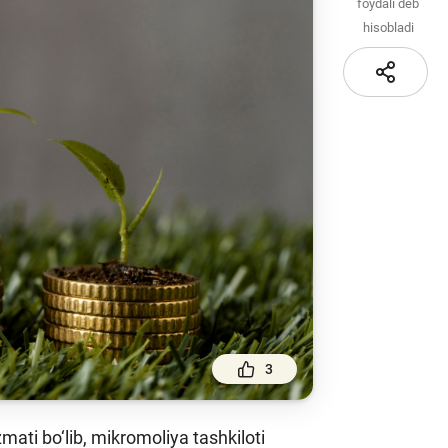
Sayt xaritasi
foydali deb
hisobladi
i va
i
iznes
nlayn
3
ati bo‘lib, mikromoliya tashkiloti