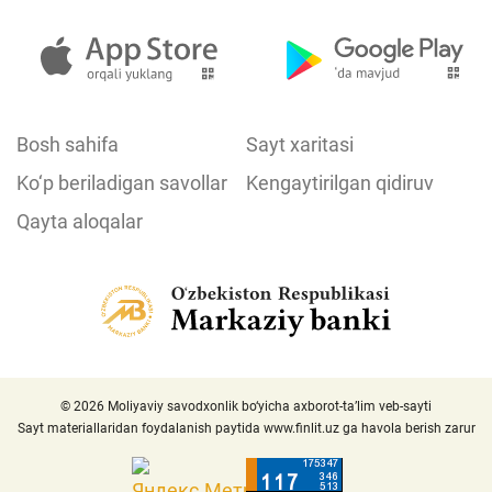
Bosh sahifa
Sayt xaritasi
Ko‘p beriladigan savollar
Kengaytirilgan qidiruv
Qayta aloqalar
© 2026 Moliyaviy savodxonlik bo‘yicha axborot-ta’lim veb-sayti
Sayt materiallaridan foydalanish paytida
www.finlit.uz
ga havola berish zarur