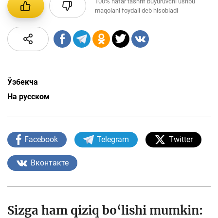
100%
nafar tashrif buyuruvchi ushbu
maqolani foydali deb hisobladi
Ўзбекча
На русском
Facebook
Telegram
Twitter
Вконтакте
Sizga ham qiziq bo‘lishi mumkin: