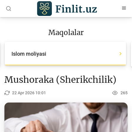
O‘zb
Ўзб
Рус
Maqolalar
Maqolalar
Barcha maqolalar
Islom moliyasi
Bank agentlari uchun
Pul
Mushoraka (Sherikchilik)
Islom moliyasi
22 Apr 2026 10:01
265
Depozit (omonatlar)
Kredit
Budjet