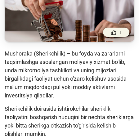
To'lov va o'tkazmalar
Moliya bozori
Pul-kredit siyosati va uning elementlari
1
Moliyaviy xavfsizlik
Bank xizmatlari iste'molchilari huquqlari
Mushoraka (Sherikchilik) – bu foyda va zararlarni
taqsimlashga asoslangan moliyaviy xizmat bo'lib,
Kichik va oʻrta biznes vakillari uchun onlayn
oʻquv dastur
unda mikromoliya tashkiloti va uning mijozlari
birgalikdagi faoliyat uchun o'zaro kelishuv asosida
Mehnat migrantlari uchun
ma'lum miqdordagi pul yoki moddiy aktivlarni
investitsiya qiladilar.
O‘quv qo‘llanmalar
Sherikchilik doirasida ishtirokchilar sheriklik
Loyihalar
faoliyatini boshqarish huquqini bir nechta sheriklarga
Interaktiv xizmatlar
yoki bitta sherikga o'tkazish to'g'risida kelishib
olishlari mumkin.
Fotogalereya