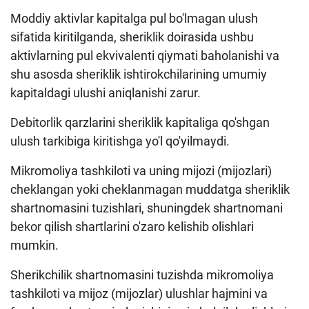
Moddiy aktivlar kapitalga pul bo'lmagan ulush
Loyiha haqida
sifatida kiritilganda, sheriklik doirasida ushbu
Kengaytirilgan qidiruv
aktivlarning pul ekvivalenti qiymati baholanishi va
shu asosda sheriklik ishtirokchilarining umumiy
Sayt xaritasi
kapitaldagi ulushi aniqlanishi zarur.
Debitorlik qarzlarini sheriklik kapitaliga qo'shgan
ulush tarkibiga kiritishga yo'l qo'yilmaydi.
Mikromoliya tashkiloti va uning mijozi (mijozlari)
cheklangan yoki cheklanmagan muddatga sheriklik
shartnomasini tuzishlari, shuningdek shartnomani
bekor qilish shartlarini o'zaro kelishib olishlari
mumkin.
Sherikchilik shartnomasini tuzishda mikromoliya
tashkiloti va mijoz (mijozlar) ulushlar hajmini va