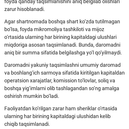
foyda qanday taqsimlanishini aniq belgilab olishlari
zarur hisoblanadi.
Agar shartnomada boshqa shart ko‘zda tutilmagan
bo‘lsa, foyda mikromoliya tashkiloti va mijoz
o‘rtasida ularning har birining kapitaldagi ulushlari
miqdoriga asosan taqsimlanadi. Bunda, daromadni
aniq bir summa sifatida belgilashga yo‘l qo‘yilmaydi.
Daromadni yakuniy taqsimlashni umumiy daromad
va boshlang‘ich sarmoya sifatida kiritilgan kapitaldan
operatsion xarajatlar, komission to‘lovlar, soliq va
boshqa yig‘imlarni olib tashlagandan so‘ng amalga
oshirish mumkin bo‘ladi.
Faoliyatdan ko‘rilgan zarar ham sheriklar o‘rtasida
ularning har birining kapitaldagi ulushidan kelib
chiqib taqsimlanadi.