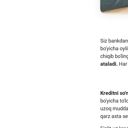
Siz bankdan k
bo'yicha oyl
chiqib bo'li
ataladi.
Har 
Kreditni so'
bo'yicha to'
uzoq muddatga
qarz asta sek