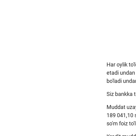
Har oylik to
etadi undan 
bo'ladi unda
Siz bankka 
Muddat uzayt
189 041,10 s
so'm foiz to'