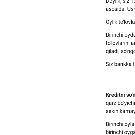
Deylik, siz 
asosida. Us
Oylik to'lovl
Birinchi oyd
to'lovlarini 
qiladi, so'ng
Siz bankka 
Kreditni so'
qarz bo'yicha
sekin kamay
Birinchi oyl
birinchi oyg