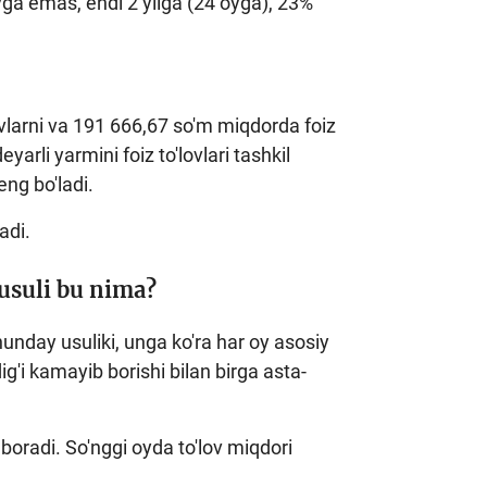
ga emas, endi 2 yilga (24 oyga), 23%
ovlarni va 191 666,67 so'm miqdorda foiz
arli yarmini foiz to'lovlari tashkil
eng bo'ladi.
ladi.
 usuli bu nima?
hunday usuliki, unga ko'ra har oy asosiy
dig'i kamayib borishi bilan birga asta-
b boradi. So'nggi oyda to'lov miqdori