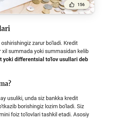
156
lari
oshirishingiz zarur bo'ladi. Kredit
 bir xil summada yoki summasidan kelib
 yoki differentsial to'lov usullari deb
ima?
ay usuliki, unda siz bankka kredit
tkazib borishingiz lozim bo'ladi. Siz
ni foiz to'lovlari tashkil etadi. Asosiy