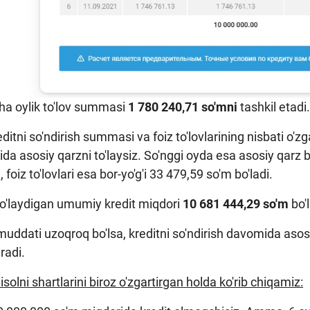
cha oylik to'lov summasi
1 780 240,71 so'mni
tashkil etadi.
ditni so'ndirish summasi va foiz to'lovlarining nisbati o'zg
da asosiy qarzni to'laysiz. So'nggi oyda esa asosiy qarz b
i, foiz to'lovlari esa bor-yo'g'i 33 479,59 so'm bo'ladi.
to'laydigan umumiy kredit miqdori
10 681 444,29 so'm
bo'
muddati uzoqroq bo'lsa, kreditni so'ndirish davomida asos
radi.
solni shartlarini biroz o'zgartirgan holda ko'rib chiqamiz: