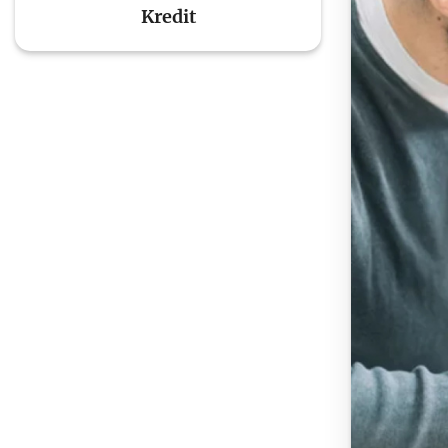
Kredit
To'lov va o'tkazmalar
Mo
Ba
Moliyaviy xavfsizlik
is
hu
Mehnat migrantlari
uchun