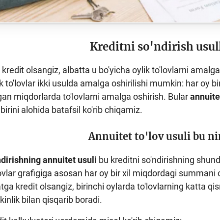
Kreditni so'ndirish usul
redit olsangiz, albatta u bo'yicha oylik to'lovlarni amalga 
ik to'lovlar ikki usulda amalga oshirilishi mumkin: har oy
ngan miqdorlarda to'lovlarni amalga oshirish. Bular
annuitet
birini alohida batafsil ko'rib chiqamiz.
Annuitet to'lov usuli bu n
ndirishning annuitet usuli
bu kreditni so'ndirishning shund
lovlar grafigiga asosan har oy bir xil miqdordagi summani o'
 kredit olsangiz, birinchi oylarda to'lovlarning katta qismi
inlik bilan qisqarib boradi.