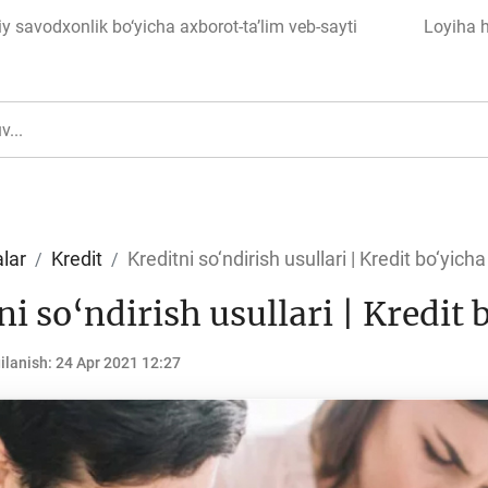
 savodxonlik bo‘yicha axborot-ta’lim veb-sayti
Loyiha 
lar
Kredit
Kreditni so‘ndirish usullari | Kredit bo‘yicha 
ni so‘ndirish usullari | Kredit 
ul
Islom moliyasi
ilanish:
24 Apr 2021 12:27
edit
Budjet