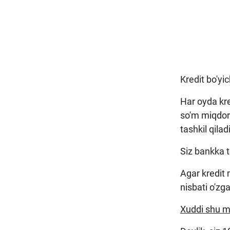
Kredit bo'yi
Har oyda kre
so'm miqdori
tashkil qilad
Siz bankka 
Agar kredit 
nisbati o'zga
Xuddi shu mi