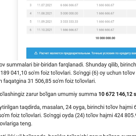
'lov summalari bir-biridan farqlanadi. Shunday qilib, birinc
189 041,10 so'm foiz to'lovlari. So'nggi (6) oy uchun to'l
n faqatgina 31 506,85 so'm foiz to'lovlari.
to'lashingiz zarur bo'lgan umumiy summa
10 672 146,12 
irilgan taqdirda, masalan, 24 oyga, birinchi to'lov hajmi
o'm foiz to'lovlari. So'nggi oyda (24) to'lov hajmi 424 80
lovlariga teng.