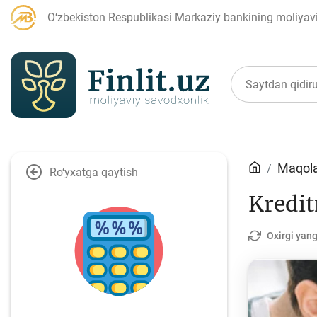
O‘zbekiston Respublikasi Markaziy bankining moliyaviy
Maqolalar
Maqola
Ro‘yxatga qaytish
Kredit
Bank agentlari uchun
P
Oxirgi yang
Depozit (omonatlar)
Kr