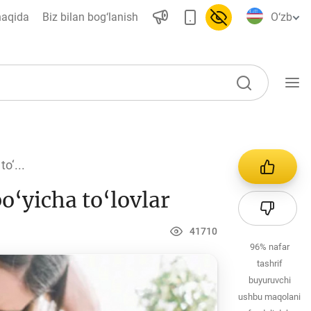
haqida
Biz bilan bog‘lanish
O‘zb
O‘quv qo‘llanmalar
to‘...
Loyihalar
bo‘yicha to‘lovlar
Interaktiv xizmatlar
Fotogalereya
41710
96%
nafar
Loyiha haqida
tashrif
Kengaytirilgan qidiruv
buyuruvchi
ushbu maqolani