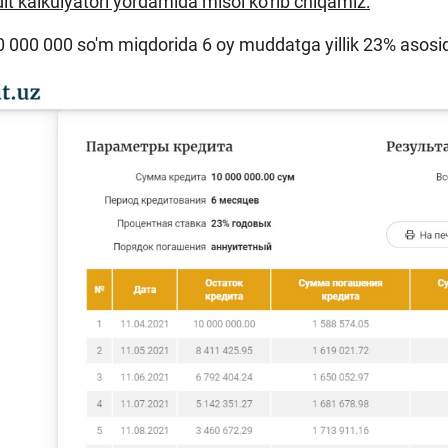
edit kalkulyatori yordamida misol ko'rib chiqamiz:
10 000 000 so'm miqdorida 6 oy muddatga yillik 23% asosi