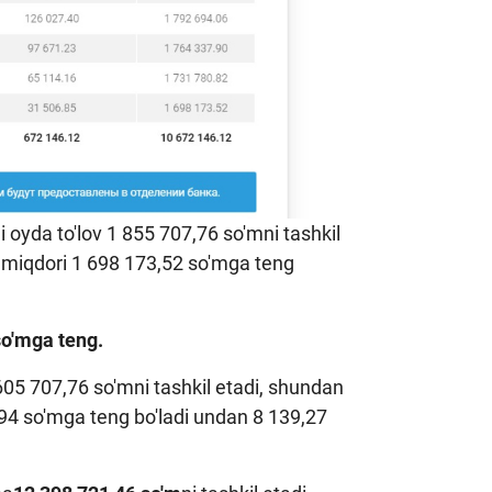
hi oyda to'lov 1 855 707,76 so'mni tashkil
ov miqdori 1 698 173,52 so'mga teng
so'mga teng.
 605 707,76 so'mni tashkil etadi, shundan
5.94 so'mga teng bo'ladi undan 8 139,27