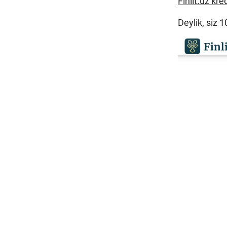
Finlit.uz kr
Deylik, siz 