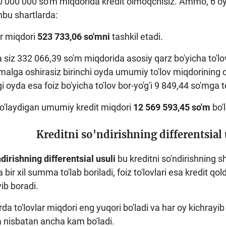
10 000 000 so'm miqdorida kredit olmoqchisiz. Ammo, 6 oy
hbu shartlarda:
ar miqdori
523 733,06 so'mni
tashkil etadi.
a siz 332 066,39 so'm miqdorida asosiy qarz bo'yicha to'l
amalga oshirasiz birinchi oyda umumiy to'lov miqdorining dey
gi oyda esa foiz bo'yicha to'lov bor-yo'g'i 9 849,44 so'mga t
to'laydigan umumiy kredit miqdori
12 569 593,45 so'm
bo'
Kreditni so'ndirishning differentsial
ndirishning differentsial usuli
bu kreditni so'ndirishning s
 bir xil summa to'lab boriladi, foiz to'lovlari esa kredit qol
ib boradi.
arda to'lovlar miqdori eng yuqori bo'ladi va har oy kichrayi
a nisbatan ancha kam bo'ladi.