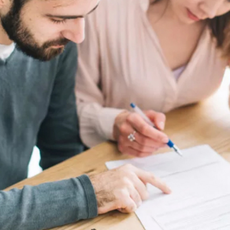
Pul-kredit siyosat
liya bozori
uning elementlar
nk xizmatlari
Kichik va oʻrta b
te'molchilari
vakillari uchun o
quqlari
oʻquv dastur