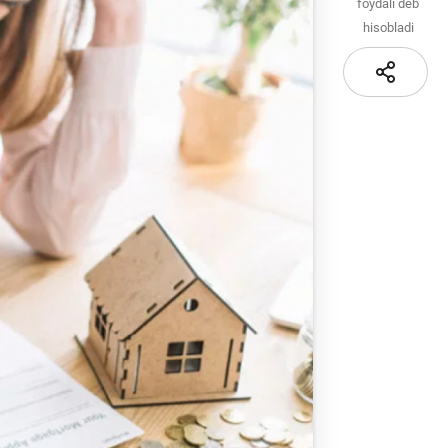
Sayt xaritasi
foydali deb
hisobladi
i va
i
iznes
nlayn