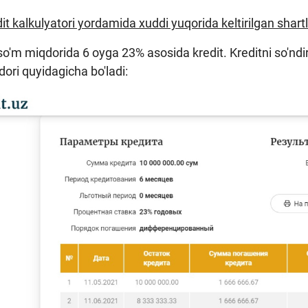
edit kalkulyatori yordamida xuddi yuqorida keltirilgan shart
o'm miqdorida 6 oyga 23% asosida kredit. Kreditni so'ndiri
dori quyidagicha bo'ladi: