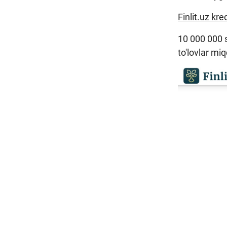
Finlit.uz kr
10 000 000 s
to'lovlar miq