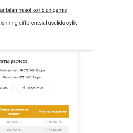
lar bilan misol ko'rib chiqamiz
shning differentsial usulida oylik