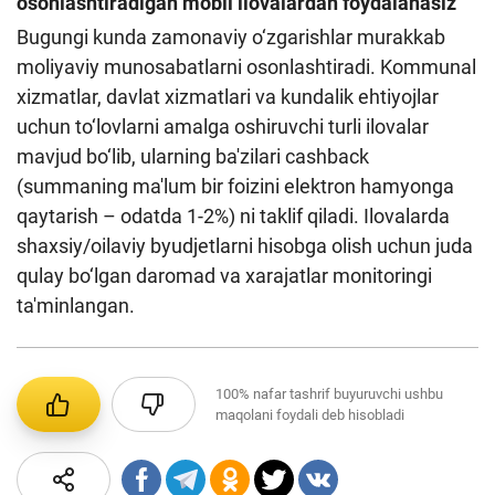
osonlashtiradigan mobil ilovalardan foydalanasiz
Bugungi kunda zamonaviy o‘zgarishlar murakkab
moliyaviy munosabatlarni osonlashtiradi. Kommunal
xizmatlar, davlat xizmatlari va kundalik ehtiyojlar
uchun to‘lovlarni amalga oshiruvchi turli ilovalar
mavjud bo‘lib, ularning ba'zilari cashback
(summaning ma'lum bir foizini elektron hamyonga
qaytarish – odatda 1-2%) ni taklif qiladi. Ilovalarda
shaxsiy/oilaviy byudjetlarni hisobga olish uchun juda
qulay bo‘lgan daromad va xarajatlar monitoringi
ta'minlangan.
100%
nafar tashrif buyuruvchi ushbu
maqolani foydali deb hisobladi