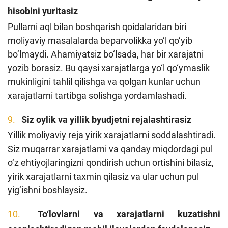
hisobini yuritasiz
Pullarni aql bilan boshqarish qoidalaridan biri
moliyaviy masalalarda beparvolikka yo‘l qo‘yib
bo‘lmaydi. Ahamiyatsiz bo‘lsada, har bir xarajatni
yozib borasiz. Bu qaysi xarajatlarga yo‘l qo‘ymaslik
mukinligini tahlil qilishga va qolgan kunlar uchun
xarajatlarni tartibga solishga yordamlashadi.
Siz oylik va yillik byudjetni rejalashtirasiz
Yillik moliyaviy reja yirik xarajatlarni soddalashtiradi.
Siz muqarrar xarajatlarni va qanday miqdordagi pul
o‘z ehtiyojlaringizni qondirish uchun ortishini bilasiz,
yirik xarajatlarni taxmin qilasiz va ular uchun pul
yig‘ishni boshlaysiz.
To‘lovlarni va xarajatlarni kuzatishni