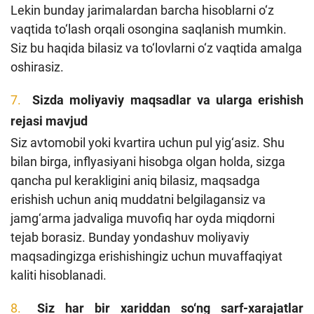
Lekin bunday jarimalardan barcha hisoblarni o‘z
vaqtida to‘lash orqali osongina saqlanish mumkin.
Siz bu haqida bilasiz va to‘lovlarni o‘z vaqtida amalga
oshirasiz.
Sizda moliyaviy maqsadlar va ularga erishish
rejasi mavjud
Siz avtomobil yoki kvartira uchun pul yig‘asiz. Shu
bilan birga, inflyasiyani hisobga olgan holda, sizga
qancha pul kerakligini aniq bilasiz, maqsadga
erishish uchun aniq muddatni belgilagansiz va
jamg‘arma jadvaliga muvofiq har oyda miqdorni
tejab borasiz. Bunday yondashuv moliyaviy
maqsadingizga erishishingiz uchun muvaffaqiyat
kaliti hisoblanadi.
Siz har bir xariddan so‘ng sarf-xarajatlar