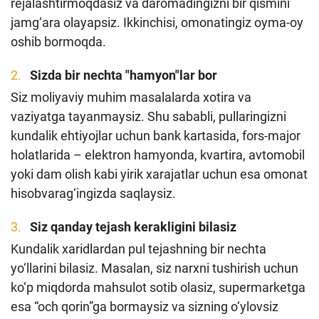
rejalashtirmoqdasiz va daromadingizni bir qismini
Loyiha haqida
jamg‘ara olayapsiz. Ikkinchisi, omonatingiz oyma-oy
oshib bormoqda.
Kengaytirilgan qidiruv
Sizda bir nechta "hamyon"lar bor
Sayt xaritasi
Siz moliyaviy muhim masalalarda xotira va
vaziyatga tayanmaysiz. Shu sababli, pullaringizni
kundalik ehtiyojlar uchun bank kartasida, fors-major
holatlarida – elektron hamyonda, kvartira, avtomobil
yoki dam olish kabi yirik xarajatlar uchun esa omonat
hisobvarag‘ingizda saqlaysiz.
Siz qanday tejash kerakligini bilasiz
Kundalik xaridlardan pul tejashning bir nechta
yo‘llarini bilasiz. Masalan, siz narxni tushirish uchun
ko‘p miqdorda mahsulot sotib olasiz, supermarketga
esa “och qorin”ga bormaysiz va sizning o‘ylovsiz