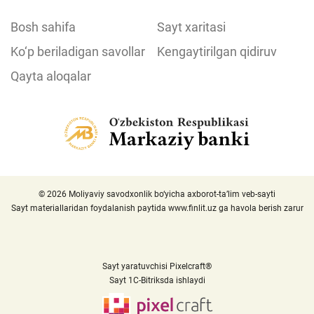
Bosh sahifa
Sayt xaritasi
Ko‘p beriladigan savollar
Kengaytirilgan qidiruv
Qayta aloqalar
© 2026 Moliyaviy savodxonlik bo‘yicha axborot-ta’lim veb-sayti
Sayt materiallaridan foydalanish paytida
www.finlit.uz
ga havola berish zarur
Sayt yaratuvchisi Pixelcraft®
Sayt 1C-Bitriksda ishlaydi