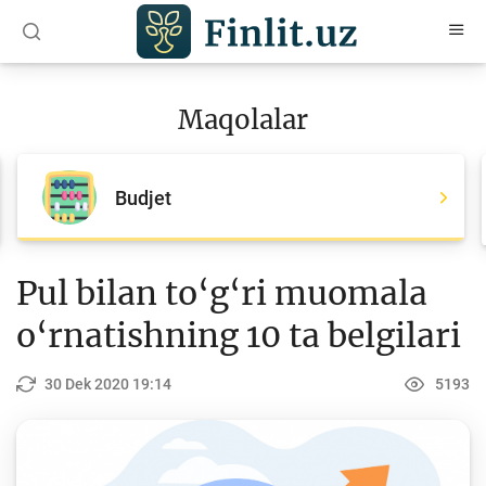
O‘zb
Ўзб
Рус
Maqolalar
Maqolalar
Barcha maqolalar
Budjet
Bank agentlari uchun
Pul
Pul bilan to‘g‘ri muomala
Islom moliyasi
o‘rnatishning 10 ta belgilari
Depozit (omonatlar)
30 Dek 2020 19:14
5193
Kredit
Budjet