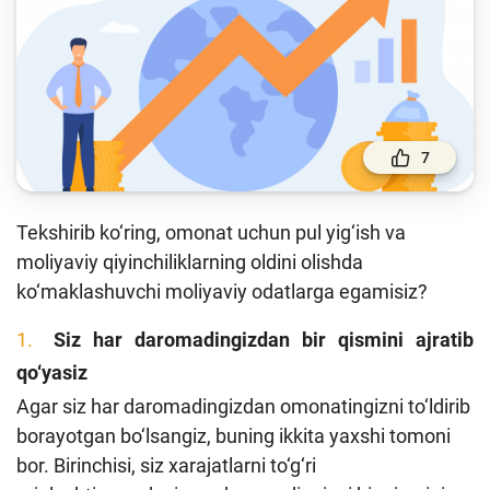
To'lov va o'tkazmalar
Moliya bozori
Pul-kredit siyosati va uning elementlari
Moliyaviy xavfsizlik
7
Bank xizmatlari iste'molchilari huquqlari
Kichik va oʻrta biznes vakillari uchun onlayn
Tekshirib ko‘ring, omonat uchun pul yig‘ish va
oʻquv dastur
moliyaviy qiyinchiliklarning oldini olishda
Mehnat migrantlari uchun
ko‘maklashuvchi moliyaviy odatlarga egamisiz?
Siz har
daromadingiz
dan bir qismini ajratib
O‘quv qo‘llanmalar
qo‘yasiz
Loyihalar
Agar siz har daromadingizdan omonatingizni to‘ldirib
Interaktiv xizmatlar
borayotgan bo‘lsangiz, buning ikkita yaxshi tomoni
bor. Birinchisi, siz xarajatlarni to‘g‘ri
Fotogalereya