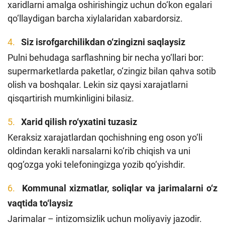
xaridlarni amalga oshirishingiz uchun do‘kon egalari
qo‘llaydigan barcha xiylalaridan xabardorsiz.
Siz isrofgarchilikdan o‘zingizni saqlaysiz
Pulni behudaga sarflashning bir necha yo‘llari bor:
supermarketlarda paketlar, o‘zingiz bilan qahva sotib
olish va boshqalar. Lekin siz qaysi xarajatlarni
qisqartirish mumkinligini bilasiz.
Xarid qilish ro‘yxatini tuzasiz
Keraksiz xarajatlardan qochishning eng oson yo‘li
oldindan kerakli narsalarni ko‘rib chiqish va uni
qog‘ozga yoki telefoningizga yozib qo‘yishdir.
Kommunal xizmatlar, soliqlar va jarimalarni o‘z
vaqtida to‘laysiz
Jarimalar – intizomsizlik uchun moliyaviy jazodir.